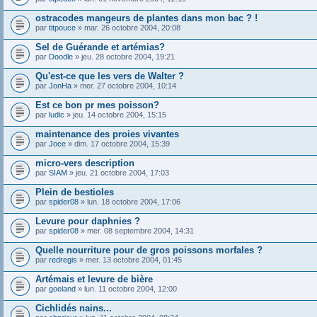
ostracodes mangeurs de plantes dans mon bac ? !
par
titpouce
» mar. 26 octobre 2004, 20:08
Sel de Guérande et artémias?
par
Doodle
» jeu. 28 octobre 2004, 19:21
Qu'est-ce que les vers de Walter ?
par
JonHa
» mer. 27 octobre 2004, 10:14
Est ce bon pr mes poisson?
par
ludic
» jeu. 14 octobre 2004, 15:15
maintenance des proies vivantes
par
Joce
» dim. 17 octobre 2004, 15:39
micro-vers description
par
SIAM
» jeu. 21 octobre 2004, 17:03
Plein de bestioles
par
spider08
» lun. 18 octobre 2004, 17:06
Levure pour daphnies ?
par
spider08
» mer. 08 septembre 2004, 14:31
Quelle nourriture pour de gros poissons morfales ?
par
redregis
» mer. 13 octobre 2004, 01:45
Artémais et levure de bière
par
goeland
» lun. 11 octobre 2004, 12:00
Cichlidés nains...