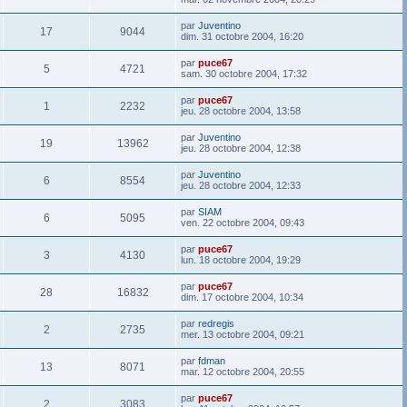
par
Juventino
17
9044
dim. 31 octobre 2004, 16:20
par
puce67
5
4721
sam. 30 octobre 2004, 17:32
par
puce67
1
2232
jeu. 28 octobre 2004, 13:58
par
Juventino
19
13962
jeu. 28 octobre 2004, 12:38
par
Juventino
6
8554
jeu. 28 octobre 2004, 12:33
par
SIAM
6
5095
ven. 22 octobre 2004, 09:43
par
puce67
3
4130
lun. 18 octobre 2004, 19:29
par
puce67
28
16832
dim. 17 octobre 2004, 10:34
par
redregis
2
2735
mer. 13 octobre 2004, 09:21
par
fdman
13
8071
mar. 12 octobre 2004, 20:55
par
puce67
2
3083