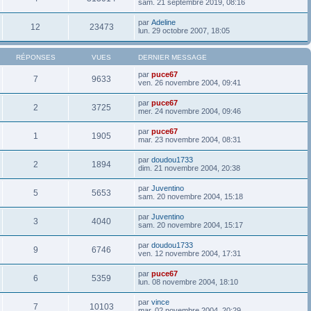
sam. 21 septembre 2019, 08:16
par
Adeline
12
23473
lun. 29 octobre 2007, 18:05
RÉPONSES
VUES
DERNIER MESSAGE
par
puce67
7
9633
ven. 26 novembre 2004, 09:41
par
puce67
2
3725
mer. 24 novembre 2004, 09:46
par
puce67
1
1905
mar. 23 novembre 2004, 08:31
par
doudou1733
2
1894
dim. 21 novembre 2004, 20:38
par
Juventino
5
5653
sam. 20 novembre 2004, 15:18
par
Juventino
3
4040
sam. 20 novembre 2004, 15:17
par
doudou1733
9
6746
ven. 12 novembre 2004, 17:31
par
puce67
6
5359
lun. 08 novembre 2004, 18:10
par
vince
7
10103
mar. 02 novembre 2004, 20:29