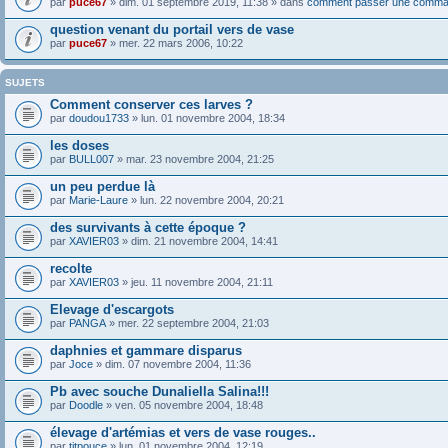
par
puce67
» dim. 01 septembre 2019, 11:38 » dans
comment passer une comma
question venant du portail vers de vase
par
puce67
» mer. 22 mars 2006, 10:22
SUJETS
Comment conserver ces larves ?
par
doudou1733
» lun. 01 novembre 2004, 18:34
les doses
par
BULL007
» mar. 23 novembre 2004, 21:25
un peu perdue là
par
Marie-Laure
» lun. 22 novembre 2004, 20:21
des survivants à cette époque ?
par
XAVIER03
» dim. 21 novembre 2004, 14:41
recolte
par
XAVIER03
» jeu. 11 novembre 2004, 21:11
Elevage d'escargots
par
PANGA
» mer. 22 septembre 2004, 21:03
daphnies et gammare disparus
par
Joce
» dim. 07 novembre 2004, 11:36
Pb avec souche Dunaliella Salina!!!
par
Doodle
» ven. 05 novembre 2004, 18:48
élevage d'artémias et vers de vase rouges..
par
titpouce
» lun. 01 novembre 2004, 12:19