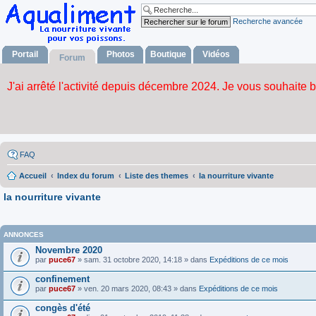
Recherche avancée
Portail
Photos
Boutique
Vidéos
Forum
FAQ
Accueil
Index du forum
Liste des themes
la nourriture vivante
la nourriture vivante
ANNONCES
Novembre 2020
par
puce67
» sam. 31 octobre 2020, 14:18 » dans
Expéditions de ce mois
confinement
par
puce67
» ven. 20 mars 2020, 08:43 » dans
Expéditions de ce mois
congès d'été