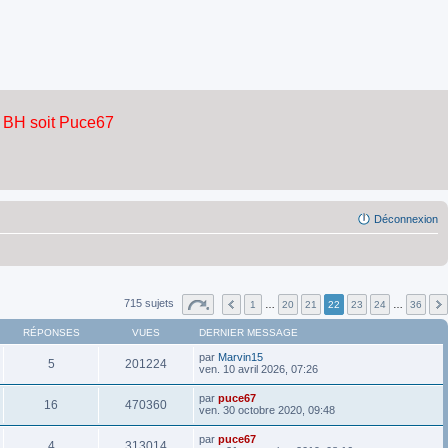
Déconnexion
715 sujets
1
…
20
21
22
23
24
…
36
RÉPONSES
VUES
DERNIER MESSAGE
par
Marvin15
5
201224
ven. 10 avril 2026, 07:26
par
puce67
16
470360
ven. 30 octobre 2020, 09:48
par
puce67
4
313014