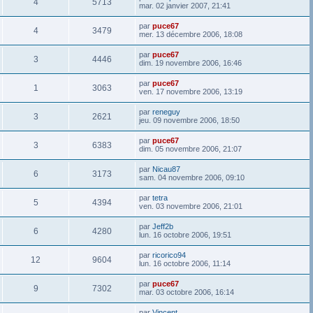
4
5713
mar. 02 janvier 2007, 21:41
par
puce67
4
3479
mer. 13 décembre 2006, 18:08
par
puce67
3
4446
dim. 19 novembre 2006, 16:46
par
puce67
1
3063
ven. 17 novembre 2006, 13:19
par
reneguy
3
2621
jeu. 09 novembre 2006, 18:50
par
puce67
3
6383
dim. 05 novembre 2006, 21:07
par
Nicau87
6
3173
sam. 04 novembre 2006, 09:10
par
tetra
5
4394
ven. 03 novembre 2006, 21:01
par
Jeff2b
6
4280
lun. 16 octobre 2006, 19:51
par
ricorico94
12
9604
lun. 16 octobre 2006, 11:14
par
puce67
9
7302
mar. 03 octobre 2006, 16:14
par
Vincent