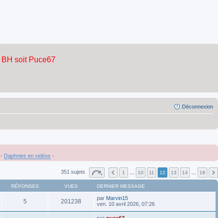
Déconnexion
-
Daphnies en vidéos
-
351 sujets
1
…
10
11
12
13
14
…
18
RÉPONSES
VUES
DERNIER MESSAGE
par
Marvin15
5
201238
ven. 10 avril 2026, 07:26
par
puce67