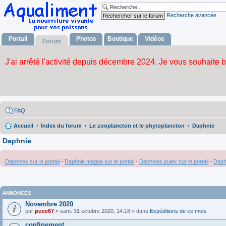
Recherche avancée
Portail
Photos
Boutique
Vidéos
Forum
FAQ
Accueil
Index du forum
Le zooplancton et le phytoplancton
Daphnie
Daphnie
Daphnies sur le portail
-
Daphnie magna sur le portail
-
Daphnies pulex sur le portail
-
Daph
ANNONCES
Novembre 2020
par
puce67
» sam. 31 octobre 2020, 14:18 » dans
Expéditions de ce mois
confinement