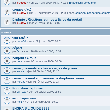
par
puce67
» ven. 20 mars 2020, 08:43 » dans
Expéditions de ce mois
congès d'été
par
puce67
» dim. 01 septembre 2019, 11:38 » dans
comment passer une comma
Daphnie : Réactions sur les articles du portail
par
puce67
» mer. 22 mars 2006, 10:15
SUJETS
tout raté ?
par
nono30
» sam. 27 janvier 2007, 16:51
départ
par
fish
» sam. 16 décembre 2006, 16:31
bonjours a tous
par
tetra
» ven. 03 novembre 2006, 00:06
renseignements sur les elevages de proies
par
kersau
» jeu. 01 février 2007, 23:18
renseignement sur l'envoie de darphnies varies
par
kersau
» jeu. 01 février 2007, 23:14
Nourriture daphnies
par
wilfread
» ven. 26 janvier 2007, 13:52
eau d'aquarium
par
htc1
» ven. 13 octobre 2006, 19:12
ENGRAIS LIQUIDE ????