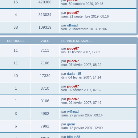
16
470388
ven. 30 octobre 2020, 09:48
par
puce67
4
313034
sam. 21 septembre 2019, 08:16
par
offroad
38
109319
ven. 29 novembre 2013, 19:06
RÉPONSES
VUES
DERNIER MESSAGE
par
puce67
11
7111
lun. 12 février 2007, 17:02
par
puce67
11
7106
mer. 07 février 2007, 08:22
par
dadam15
40
17339
dim. 04 février 2007, 14:14
par
puce67
1
3710
ven. 02 février 2007, 07:52
par
puce67
1
3106
ven. 02 février 2007, 07:49
par
wilfread
3
4902
sam. 27 janvier 2007, 09:14
par
grem
6
7992
sam. 13 janvier 2007, 12:00
par
billoup88