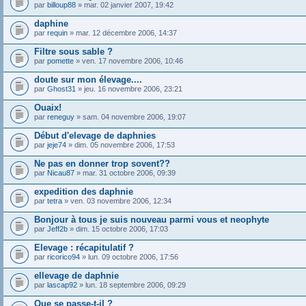
par
billoup88
» mar. 02 janvier 2007, 19:42
daphine
par
requin
» mar. 12 décembre 2006, 14:37
Filtre sous sable ?
par
pomette
» ven. 17 novembre 2006, 10:46
doute sur mon élevage....
par
Ghost31
» jeu. 16 novembre 2006, 23:21
Ouaix!
par
reneguy
» sam. 04 novembre 2006, 19:07
Début d'elevage de daphnies
par
jeje74
» dim. 05 novembre 2006, 17:53
Ne pas en donner trop sovent??
par
Nicau87
» mar. 31 octobre 2006, 09:39
expedition des daphnie
par
tetra
» ven. 03 novembre 2006, 12:34
Bonjour à tous je suis nouveau parmi vous et neophyte
par
Jeff2b
» dim. 15 octobre 2006, 17:03
Elevage : récapitulatif ?
par
ricorico94
» lun. 09 octobre 2006, 17:56
ellevage de daphnie
par
lascap92
» lun. 18 septembre 2006, 09:29
Que se passe-t-il ?