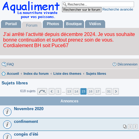
Recherche avancée
Portail
Photos
Boutique
Vidéos
Forum
FAQ
Déconnexion
Accueil
Index du forum
Liste des themes
Sujets libres
Sujets libres
618 sujets
1
…
13
14
15
16
17
…
31
Annonces
Novembre 2020
confinement
1
2
congès d'été