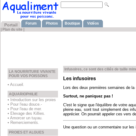
Forum
Photos
Boutique
Vidéos
Portail
|
Plan du site
|
Infusoires, ce sont des ciliés de taille mi
LA NOURRITURE VIVANTE
POUR VOS POISSONS
Les infusoires
• Accueil.
Lors des deux premières semaines de la m
AQUARIOPHILIE
Surtout, ne paniquez pas !
• Introduction sur les proies
• Pour l'eau douce.-
C'est le signe que l'équilibre de votre aq
• Pour l'eau de mer.
pleine eau, sont tout simplement des infu
• Elevage des Killies.
apprécier. On pourrait appeler ces vers d
• Amorcer un tuyau.
• Remerciements.
Une question ou un commentaire sur les
PROIES ET ALGUES