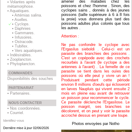
amener des maladies chez les
• Volantes après
poissons et chez l'homme . Sinon, des
métamorphose.
cyclopes sains , donnés à des jeunes
• Aquatiques.
poissons (taille supérieure à 6 à 8 fois
• Artémias salina.
la proie) vous donnera plus tard des
• Aselles.
poissons adultes plus colorés que tous
• Cyclops.
les autres .
• Daphnies
• Gammares.
Attention :
• Infusoires.
• Ostracode.
Ne pas confondre le cyclope avec
• Tubifex.
l'Ergasilus sieboldi . Celui-ci est un
• Vers aquatiques.
parasite des branchies des poissons .
• Indésirables.
C'est un copépode avec des crochets
• Zooplancton.
recourbés à l'avant (le cyclope a des
• Phytoplancton.
antennes à l'avant) . La femelle de ce
parasite se tient dans les ouïes des
COMMANDES
poissons où elle peut y vivre un an !
Disponibilités des souches
Produisant pendant cette période
environ 8 millions d'oeufs qui écloseront
PARTENARIAT
en larves Naupluis qui vivent ensuite 2
mois en pleine eau avant de retrouver
• Partenaires.
un poisson pour recommencer le cycle.
Ce parasite déclenche l'Ergasilose. Le
NOUS CONTACTER
poisson maigrit, ses branchies se
• Nos coordonnées.
décolorent, et on peut y voir le parasite
• Courriel.
accroché dessus en prenant une loupe.
Identifiez-vous
Photos envoyées par Notho
Dernière mise à jour 02/06/2026