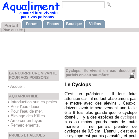
Forum
Photos
Boutique
Vidéos
Portail
|
Plan du site
|
Cyclops, ils vivent en eau douce et
LA NOURRITURE VIVANTE
parfois en eau saumâtre.
POUR VOS POISSONS
Le Cyclops
• Accueil.
C'est un prédateur . Il faut faire
AQUARIOPHILIE
attention car , il ne faut absolument pas
• Introduction sur les proies
le mettre avec des alevins . Ceux-ci
• Pour l'eau douce.-
doivent avoir impérativement une taille
• Pour l'eau de mer.
6 à 8 fois plus grande que le cyclope
• Elevage des Killies.
donné . Il y a des espèces de
cyclopes
• Amorcer un tuyau.
plus ou moins grands mais de toute
• Remerciements.
manière , ne jamais prendre de
cyclopes de 0,5 cm . L'ennui , c'est que
PROIES ET ALGUES
le cyclope est parfois parasité , et peut