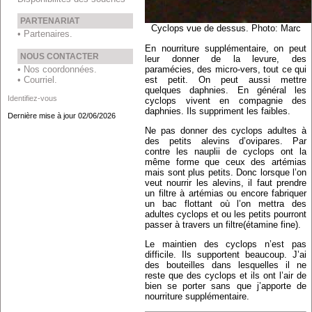
PARTENARIAT
Cyclops vue de dessus. Photo: Marc
• Partenaires.
En nourriture supplémentaire, on peut
NOUS CONTACTER
leur donner de la levure, des
• Nos coordonnées.
paramécies, des micro-vers, tout ce qui
• Courriel.
est petit. On peut aussi mettre
quelques daphnies. En général les
Identifiez-vous
cyclops vivent en compagnie des
daphnies. Ils suppriment les faibles.
Dernière mise à jour 02/06/2026
Ne pas donner des cyclops adultes à
des petits alevins d’ovipares. Par
contre les nauplii de cyclops ont la
même forme que ceux des artémias
mais sont plus petits. Donc lorsque l’on
veut nourrir les alevins, il faut prendre
un filtre à artémias ou encore fabriquer
un bac flottant où l’on mettra des
adultes cyclops et ou les petits pourront
passer à travers un filtre(étamine fine).
Le maintien des cyclops n’est pas
difficile. Ils supportent beaucoup. J’ai
des bouteilles dans lesquelles il ne
reste que des cyclops et ils ont l’air de
bien se porter sans que j’apporte de
nourriture supplémentaire.