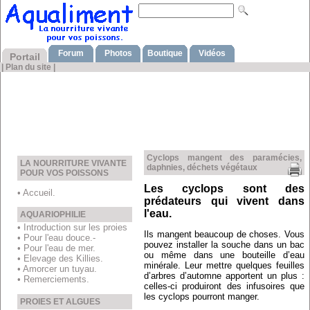
Forum
Photos
Boutique
Vidéos
Portail
|
Plan du site
|
Cyclops mangent des paramécies,
LA NOURRITURE VIVANTE
daphnies, déchets végétaux
POUR VOS POISSONS
Les cyclops sont des
• Accueil.
prédateurs qui vivent dans
l'eau.
AQUARIOPHILIE
• Introduction sur les proies
Ils mangent beaucoup de choses. Vous
• Pour l'eau douce.-
pouvez installer la souche dans un bac
• Pour l'eau de mer.
ou même dans une bouteille d’eau
• Elevage des Killies.
minérale. Leur mettre quelques feuilles
• Amorcer un tuyau.
d’arbres d’automne apportent un plus :
• Remerciements.
celles-ci produiront des infusoires que
les cyclops pourront manger.
PROIES ET ALGUES