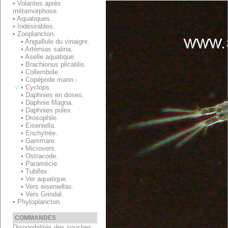
• Volantes après
métamorphose.
• Aquatiques.
• Indésirables.
• Zooplancton.
• Anguillule du vinaigre.
• Artémias salina.
• Aselle aquatique.
• Brachionus plicatilis.
• Collembole.
• Copépode marin.-
• Cyclops.
• Daphnies en doses.
• Daphnie Magna.
• Daphnies pulex.
• Drosophile.
• Eiseniella.
• Enchytrée.
• Gammare.
• Microvers.
• Ostracode.
• Paramécie.
• Tubifex.
• Ver aquatique.
• Vers eiseniellas.
• Vers Grindal.
• Phytoplancton.
COMMANDES
Disponibilités des souches