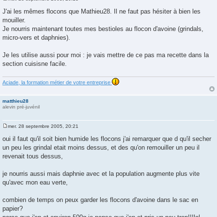
M
e
J'ai les mêmes flocons que Mathieu28. Il ne faut pas hésiter à bien les
s
mouiller.
s
a
Je nourris maintenant toutes mes bestioles au flocon d'avoine (grindals,
g
micro-vers et daphnies).
e
Je les utilise aussi pour moi : je vais mettre de ce pas ma recette dans la
section cuisisne facile.
Aciade, la formation métier de votre entreprise
matthieu28
alevin pré-juvénil
mer. 28 septembre 2005, 20:21
M
e
oui il faut qu'il soit bien humide les flocons j'ai remarquer que d qu'il secher
s
un peu les grindal etait moins dessus, et des qu'on remouiller un peu il
s
a
revenait tous dessus,
g
e
je nourris aussi mais daphnie avec et la population augmente plus vite
qu'avec mon eau verte,
combien de temps on peux garder les flocons d'avoine dans le sac en
papier?