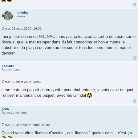
lafouine
alevin
mar. 01 mars 2005, 16:00
M
e
moi je leur donne du NIC NAC mais pas celui avec la crotte de sucre sur le
s
dessus, que je met tremper dans du lait concentrer et hop a meme le
s
a
substrat et la plaque de verre au dessus et tous les jours mon nic nac et
g
devorer.
e
Scalaire
Requin blanc
mer. 09 mars 2005, 22:42
M
e
il me reste un paquet de croquette pour chat entamé, je vais avoir de quoi
s
l'utiliser maintenant ce paquet, avec les Grindal
s
a
g
e
goba
Nouveau membre
mer. 28 septembre 2005, 18:32
M
e
QUand vous dites flocons d'avoine , des flocons " quaker oats" , c'est ça
s