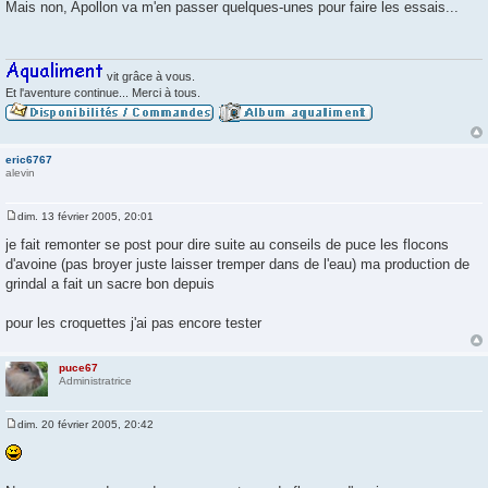
e
Mais non, Apollon va m'en passer quelques-unes pour faire les essais...
s
s
a
g
e
vit grâce à vous.
Et l'aventure continue... Merci à tous.
eric6767
alevin
dim. 13 février 2005, 20:01
M
e
je fait remonter se post pour dire suite au conseils de puce les flocons
s
d'avoine (pas broyer juste laisser tremper dans de l'eau) ma production de
s
a
grindal a fait un sacre bon depuis
g
e
pour les croquettes j'ai pas encore tester
puce67
Administratrice
dim. 20 février 2005, 20:42
M
e
s
s
a