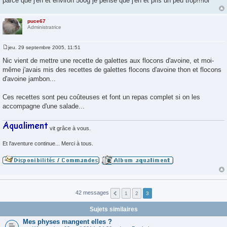
parce que j'en et environ 500g je pense que j'en et pris un peu trop!!!lol
puce67
Administratrice
jeu. 29 septembre 2005, 11:51
M
e
Nic vient de mettre une recette de galettes aux flocons d'avoine, et moi-
s
même j'avais mis des recettes de galettes flocons d'avoine thon et flocons
s
a
d'avoine jambon...
g
e
Ces recettes sont peu coûteuses et font un repas complet si on les
accompagne d'une salade...
vit grâce à vous.
Et l'aventure continue... Merci à tous.
42 messages
1
2
3
Sujets similaires
Mes physes mangent elles ?