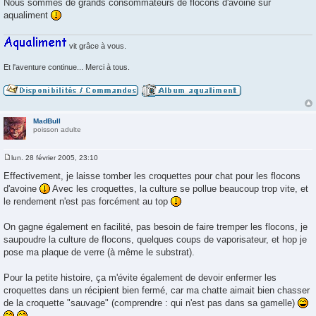
Nous sommes de grands consommateurs de flocons d'avoine sur
g
aqualiment
e
vit grâce à vous.
Et l'aventure continue... Merci à tous.
MadBull
poisson adulte
lun. 28 février 2005, 23:10
M
e
Effectivement, je laisse tomber les croquettes pour chat pour les flocons
s
d'avoine
Avec les croquettes, la culture se pollue beaucoup trop vite, et
s
a
le rendement n'est pas forcément au top
g
e
On gagne également en facilité, pas besoin de faire tremper les flocons, je
saupoudre la culture de flocons, quelques coups de vaporisateur, et hop je
pose ma plaque de verre (à même le substrat).
Pour la petite histoire, ça m'évite également de devoir enfermer les
croquettes dans un récipient bien fermé, car ma chatte aimait bien chasser
de la croquette "sauvage" (comprendre : qui n'est pas dans sa gamelle)