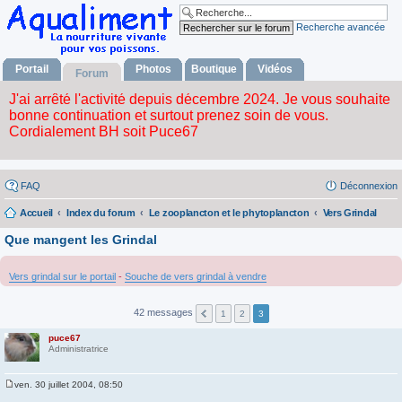
Recherche avancée
Portail
Photos
Boutique
Vidéos
Forum
FAQ
Déconnexion
Accueil
Index du forum
Le zooplancton et le phytoplancton
Vers Grindal
Que mangent les Grindal
Vers grindal sur le portail
-
Souche de vers grindal à vendre
42 messages
1
2
3
puce67
Administratrice
ven. 30 juillet 2004, 08:50
M