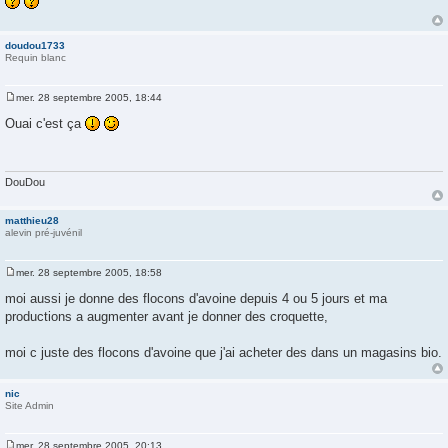
s
a
g
e
doudou1733
Requin blanc
mer. 28 septembre 2005, 18:44
M
e
Ouai c'est ça
s
s
a
g
e
DouDou
matthieu28
alevin pré-juvénil
mer. 28 septembre 2005, 18:58
M
e
moi aussi je donne des flocons d'avoine depuis 4 ou 5 jours et ma
s
productions a augmenter avant je donner des croquette,
s
a
g
moi c juste des flocons d'avoine que j'ai acheter des dans un magasins bio.
e
nic
Site Admin
mer. 28 septembre 2005, 20:13