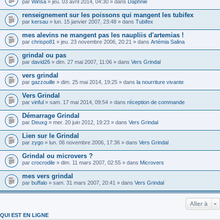
par
Winsa
» jeu. 03 avril 2014, 04:30 » dans
Daphnie
renseignement sur les poissons qui mangent les tubifex
par
kersau
» lun. 15 janvier 2007, 23:48 » dans
Tubifex
mes alevins ne mangent pas les naupliis d'artemias !
par
chrispo81
» jeu. 23 novembre 2006, 20:21 » dans
Artémia Salina
grindal ou pas
par
david26
» dim. 27 mai 2007, 11:06 » dans
Vers Grindal
vers grindal
par
gazzouille
» dim. 25 mai 2014, 19:25 » dans
la nourriture vivante
Vers Grindal
par
vinful
» sam. 17 mai 2014, 09:54 » dans
réception de commande
Démarrage Grindal
par
Deuxg
» mer. 20 juin 2012, 19:23 » dans
Vers Grindal
Lien sur le Grindal
par
zygo
» lun. 06 novembre 2006, 17:36 » dans
Vers Grindal
Grindal ou microvers ?
par
crocrodile
» dim. 11 mars 2007, 02:55 » dans
Microvers
mes vers grindal
par
buffalo
» sam. 31 mars 2007, 20:41 » dans
Vers Grindal
Aller à
QUI EST EN LIGNE