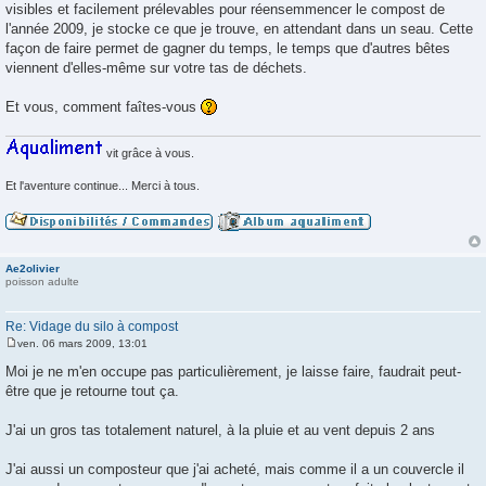
visibles et facilement prélevables pour réensemmencer le compost de
l'année 2009, je stocke ce que je trouve, en attendant dans un seau. Cette
façon de faire permet de gagner du temps, le temps que d'autres bêtes
viennent d'elles-même sur votre tas de déchets.
Et vous, comment faîtes-vous
vit grâce à vous.
Et l'aventure continue... Merci à tous.
Ae2olivier
poisson adulte
Re: Vidage du silo à compost
ven. 06 mars 2009, 13:01
M
e
Moi je ne m'en occupe pas particulièrement, je laisse faire, faudrait peut-
s
être que je retourne tout ça.
s
a
g
J'ai un gros tas totalement naturel, à la pluie et au vent depuis 2 ans
e
J'ai aussi un composteur que j'ai acheté, mais comme il a un couvercle il