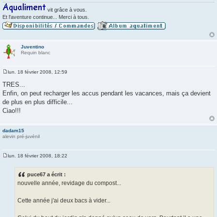
e
vit grâce à vous.
Et l'aventure continue... Merci à tous.
Juventino
Requin blanc
lun. 18 février 2008, 12:59
M
e
TRES...
s
Enfin, on peut recharger les accus pendant les vacances, mais ça devient
s
a
de plus en plus difficile...
g
Ciao!!!
e
dadam15
alevin pré-juvénil
lun. 18 février 2008, 18:22
M
e
s
puce67 a écrit :
s
nouvelle année, revidage du compost...
a
g
e
Cette année j'ai deux bacs à vider...