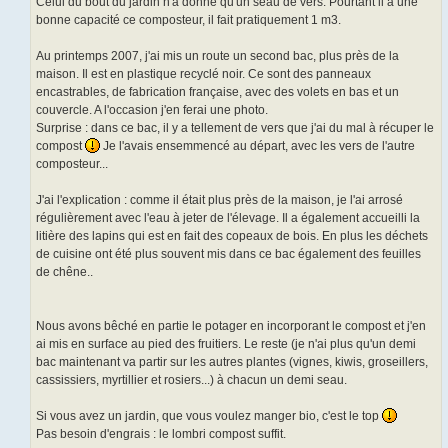
Celui du bout du jardin n'a donné qu'un seau de vers. Pourtant il a une
bonne capacité ce composteur, il fait pratiquement 1 m3.
Au printemps 2007, j'ai mis un route un second bac, plus près de la
maison. Il est en plastique recyclé noir. Ce sont des panneaux
encastrables, de fabrication française, avec des volets en bas et un
couvercle. A l'occasion j'en ferai une photo.
Surprise : dans ce bac, il y a tellement de vers que j'ai du mal à récuper le
compost
Je l'avais ensemmencé au départ, avec les vers de l'autre
composteur...
J'ai l'explication : comme il était plus près de la maison, je l'ai arrosé
régulièrement avec l'eau à jeter de l'élevage. Il a également accueilli la
litière des lapins qui est en fait des copeaux de bois. En plus les déchets
de cuisine ont été plus souvent mis dans ce bac également des feuilles
de chêne..
Nous avons bêché en partie le potager en incorporant le compost et j'en
ai mis en surface au pied des fruitiers. Le reste (je n'ai plus qu'un demi
bac maintenant va partir sur les autres plantes (vignes, kiwis, groseillers,
cassissiers, myrtillier et rosiers...) à chacun un demi seau.
Si vous avez un jardin, que vous voulez manger bio, c'est le top
Pas besoin d'engrais : le lombri compost suffit.