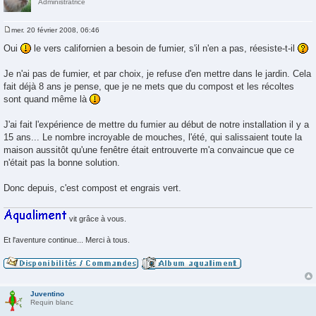
Administratrice
mer. 20 février 2008, 06:46
M
e
Oui
le vers californien a besoin de fumier, s'il n'en a pas, réesiste-t-il
s
s
a
Je n'ai pas de fumier, et par choix, je refuse d'en mettre dans le jardin. Cela
g
fait déjà 8 ans je pense, que je ne mets que du compost et les récoltes
e
sont quand même là
J'ai fait l'expérience de mettre du fumier au début de notre installation il y a
15 ans... Le nombre incroyable de mouches, l'été, qui salissaient toute la
maison aussitôt qu'une fenêtre était entrouverte m'a convaincue que ce
n'était pas la bonne solution.
Donc depuis, c'est compost et engrais vert.
vit grâce à vous.
Et l'aventure continue... Merci à tous.
Juventino
Requin blanc