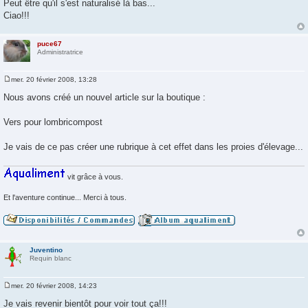
Peut être qu'il s'est naturalisé là bas...
s
a
Ciao!!!
g
e
puce67
Administratrice
mer. 20 février 2008, 13:28
M
e
Nous avons créé un nouvel article sur la boutique :
s
s
a
Vers pour lombricompost
g
e
Je vais de ce pas créer une rubrique à cet effet dans les proies d'élevage...
vit grâce à vous.
Et l'aventure continue... Merci à tous.
Juventino
Requin blanc
mer. 20 février 2008, 14:23
M
e
Je vais revenir bientôt pour voir tout ça!!!