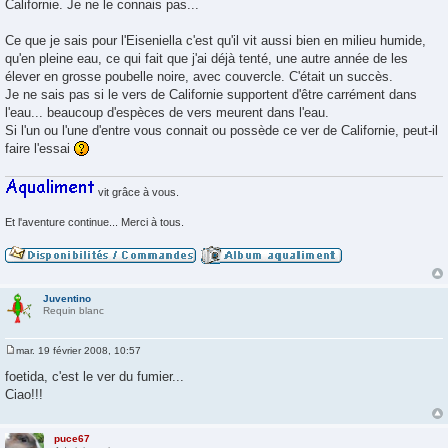
Californie. Je ne le connais pas...
Ce que je sais pour l'Eiseniella c'est qu'il vit aussi bien en milieu humide,
qu'en pleine eau, ce qui fait que j'ai déjà tenté, une autre année de les
élever en grosse poubelle noire, avec couvercle. C'était un succès.
Je ne sais pas si le vers de Californie supportent d'être carrément dans
l'eau... beaucoup d'espèces de vers meurent dans l'eau.
Si l'un ou l'une d'entre vous connait ou possède ce ver de Californie, peut-il
faire l'essai
vit grâce à vous.
Et l'aventure continue... Merci à tous.
Juventino
Requin blanc
mar. 19 février 2008, 10:57
M
e
foetida, c'est le ver du fumier...
s
Ciao!!!
s
a
g
e
puce67