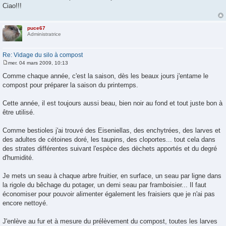
s
Ciao!!!
s
a
g
e
puce67
Administratrice
Re: Vidage du silo à compost
mer. 04 mars 2009, 10:13
M
e
Comme chaque année, c'est la saison, dès les beaux jours j'entame le
s
compost pour préparer la saison du printemps.
s
a
g
Cette année, il est toujours aussi beau, bien noir au fond et tout juste bon à
e
être utilisé.
Comme bestioles j'ai trouvé des Eiseniellas, des enchytrées, des larves et
des adultes de cétoines doré, les taupins, des cloportes... tout cela dans
des strates différentes suivant l'espèce des dèchets apportés et du degré
d'humidité.
Je mets un seau à chaque arbre fruitier, en surface, un seau par ligne dans
la rigole du bêchage du potager, un demi seau par framboisier... Il faut
économiser pour pouvoir alimenter également les fraisiers que je n'ai pas
encore nettoyé.
J'enlève au fur et à mesure du prélèvement du compost, toutes les larves