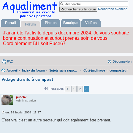
Recherche avancée
Portail
Photos
Boutique
Vidéos
Forum
FAQ
Déconnexion
Accueil
Index du forum
Sujets sans rapport avec la nourriture vivante
Côté jardinage
composteur
Vidage du silo à compost
44 messages
1
2
3
puce67
Administratrice
lun. 18 février 2008, 11:37
M
e
C'est vrai c'est un autre secteur qui doit également être prenant.
s
s
a
g