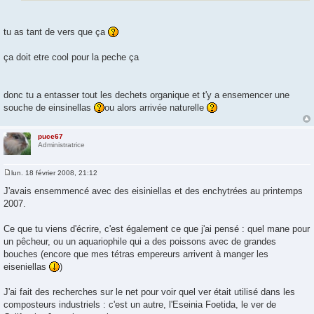
tu as tant de vers que ça
ça doit etre cool pour la peche ça
donc tu a entasser tout les dechets organique et t'y a ensemencer une
souche de einsinellas
ou alors arrivée naturelle
puce67
Administratrice
lun. 18 février 2008, 21:12
M
e
J'avais ensemmencé avec des eisiniellas et des enchytrées au printemps
s
2007.
s
a
g
Ce que tu viens d'écrire, c'est également ce que j'ai pensé : quel mane pour
e
un pêcheur, ou un aquariophile qui a des poissons avec de grandes
bouches (encore que mes tétras empereurs arrivent à manger les
eiseniellas
)
J'ai fait des recherches sur le net pour voir quel ver était utilisé dans les
composteurs industriels : c'est un autre, l'Eseinia Foetida, le ver de