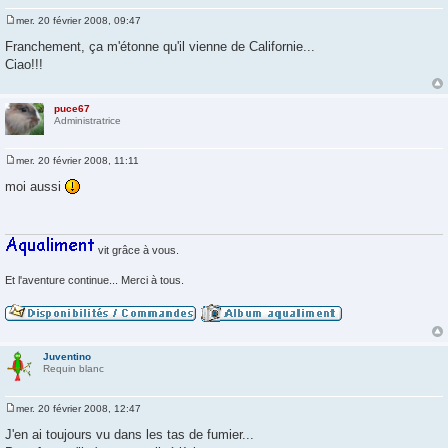
mer. 20 février 2008, 09:47
M
e
Franchement, ça m'étonne qu'il vienne de Californie...
s
Ciao!!!
s
a
g
e
puce67
Administratrice
mer. 20 février 2008, 11:11
M
e
moi aussi
s
s
a
g
e
vit grâce à vous.
Et l'aventure continue... Merci à tous.
Juventino
Requin blanc
mer. 20 février 2008, 12:47
M
e
J'en ai toujours vu dans les tas de fumier...
s