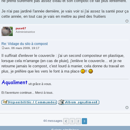
ne prend surement pas assez d'eau et son compost ce fait plus lentement.
Je n'ai pas jardiné l'année dernière, je vais voir si j'ai assez la santé pour ça
cette année, en tout cas je vais en mettre au pied des fruitiers
puce67
Administratrice
Re: Vidage du silo à compost
ven. 06 mars 2009, 19:17
M
e
Il suffirait d'enlever le couvercle : j'ai un second composteur en plastique,
s
lorsque cela m'arrange (en cas de pluie), j'enlève le couvercle... et je ne
s
a
retourne jamais le compost, c'est lourd à manier, cela donne du travail en
g
plus, je préfère que les vers le font à ma place
!!
e
vit grâce à vous.
Et l'aventure continue... Merci à tous.
44 messages
1
2
3