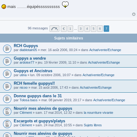
e
s
mais ........équipéssssssssss
s
a
g
e
96 messages
1
…
3
4
5
6
7
Sujets similaires
RCH Guppys
par
diablotain05
» mer. 16 août 2006, 00:24 » dans
Achat/vente/Echange
Guppys a vendre
par
ardoise77
» jeu. 19 février 2009, 11:10 » dans
Achat/vente/Echange
Guppys et Ancistrus
par
utina
» lun. 09 octobre 2006, 16:07 » dans
Achat/vente/Echange
RCH femelle guppys!!
par
nicoo
» mar. 15 août 2006, 17:43 » dans
Achat/vente/Echange
Donne guppys dans le 31
par
Tolosa bass
» mar. 08 janvier 2019, 20:17 » dans
Achat/vente/Echange
Nourrir mes alevins de guppys
par
Clément
» sam. 17 mai 2014, 12:32 » dans
la nourriture vivante
Escargots et guppys/platys
par
Clément
» sam. 24 mai 2014, 10:55 » dans
Sujets libres
Nourrir mes alevins de guppys