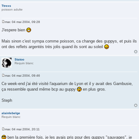
e
Ttrexs
poisson adulte
mar. 04 mai 2004, 09:28
M
e
J'espere bien
s
s
a
Mais sinon c'est sympa comme poisson, ca change des guppys, et puis ils
g
ont des reflets argentés très jolis quand ils sont au soleil
e
Statoo
Requin blanc
mar. 04 mai 2004, 09:46
M
e
Ce week-end j'ai été visité l'aquarium de Lyon et il y avait des Gambusie,
s
ça ressemble quand même bcp au guppy
en plus gros.
s
a
g
Steph
e
alainlebelge
Requin blanc
mar. 04 mai 2004, 20:11
M
e
ben la première fois, je les avais pris pour des guppys "sauvages", je