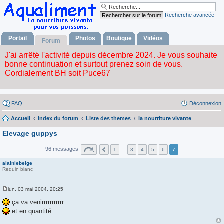
Recherche avancée
Portail
Photos
Boutique
Vidéos
Forum
FAQ
Déconnexion
Accueil
Index du forum
Liste des themes
la nourriture vivante
Elevage guppys
96 messages
1
…
3
4
5
6
7
alainlebelge
Requin blanc
lun. 03 mai 2004, 20:25
M
e
ça va venirrrrrrrrrrr
s
et en quantité........
s
a
g