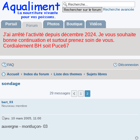
Recherche avancée
Portail
Photos
Boutique
Vidéos
Forum
FAQ
Déconnexion
Accueil
Index du forum
Liste des themes
Sujets libres
sondage
29 messages
1
2
bart_03
Nouveau membre
jeu. 10 mars 2005, 11:00
M
e
auvergne - montluçon- 03
s
s
a
g