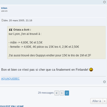
triton
alevin
dim. 20 mars 2005, 21:16
M
e
s
Oriata a écrit :
s
sur Lyon, j'en ai trouvé à :
a
g
e
- mâle -> 4,60€, 5€ et 3,5€
- femelle -> 4,60€, 4€ pièce ou 15€ les 4, 2,9€ et 2,50€
J'ai aussi trouvé des Guppys endler pour 15€ le trio de 1M et 2F
Bon et bien ce n'est pas si cher que ca finalement en Finlande!
AQUAQUEBEC
29 messages
1
2
Aller à
QUI EST EN LIGNE