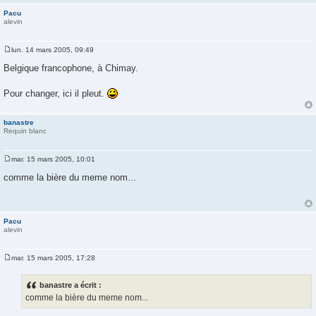
e
Pacu
alevin
lun. 14 mars 2005, 09:49
M
e
Belgique francophone, à Chimay.
s
s
a
Pour changer, ici il pleut.
g
e
banastre
Requin blanc
mar. 15 mars 2005, 10:01
M
e
comme la bière du meme nom...
s
s
a
g
e
Pacu
alevin
mar. 15 mars 2005, 17:28
M
e
s
banastre a écrit :
s
comme la bière du meme nom...
a
g
e