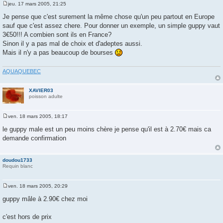
jeu. 17 mars 2005, 21:25
M
e
Je pense que c'est surement la même chose qu'un peu partout en Europe
s
sauf que c'est assez chere. Pour donner un exemple, un simple guppy vaut
s
a
3€50!!! A combien sont ils en France?
g
Sinon il y a pas mal de choix et d'adeptes aussi.
e
Mais il n'y a pas beaucoup de bourses
AQUAQUEBEC
XAVIER03
poisson adulte
ven. 18 mars 2005, 18:17
M
e
le guppy male est un peu moins chère je pense qu'il est à 2.70€ mais ca
s
demande confirmation
s
a
g
e
doudou1733
Requin blanc
ven. 18 mars 2005, 20:29
M
e
guppy mâle à 2.90€ chez moi
s
s
a
c'est hors de prix
g