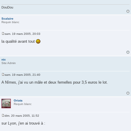
e
DouDou
Scalaire
Requin blanc
sam. 19 mars 2005, 20:03
M
e
la qualité avant tout
s
s
a
g
e
nic
Site Admin
sam. 19 mars 2005, 21:40
M
e
A Nîmes, j'ai vu un mâle et deux femelles pour 3,5 euros le lot.
s
s
a
g
e
Oriata
Requin blanc
dim. 20 mars 2005, 11:52
M
e
sur Lyon, j'en ai trouvé à :
s
s