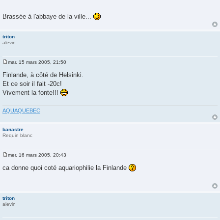
Brassée à l'abbaye de la ville...
triton
alevin
mar. 15 mars 2005, 21:50
M
e
Finlande, à côté de Helsinki.
s
Et ce soir il fait -20c!
s
a
Vivement la fonte!!!
g
e
AQUAQUEBEC
banastre
Requin blanc
mer. 16 mars 2005, 20:43
M
e
ca donne quoi coté aquariophilie la Finlande
s
s
a
g
e
triton
alevin