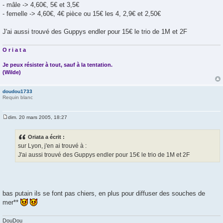
a
- mâle -> 4,60€, 5€ et 3,5€
g
- femelle -> 4,60€, 4€ pièce ou 15€ les 4, 2,9€ et 2,50€
e
J'ai aussi trouvé des Guppys endler pour 15€ le trio de 1M et 2F
O r i a t a
Je peux résister à tout, sauf à la tentation.
(Wilde)
doudou1733
Requin blanc
dim. 20 mars 2005, 18:27
M
e
s
Oriata a écrit :
s
sur Lyon, j'en ai trouvé à :
a
g
J'ai aussi trouvé des Guppys endler pour 15€ le trio de 1M et 2F
e
bas putain ils se font pas chiers, en plus pour diffuser des souches de
mer**
DouDou