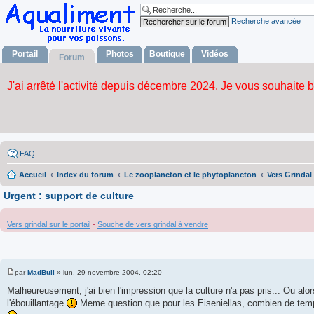
Recherche avancée
Portail
Photos
Boutique
Vidéos
Forum
FAQ
Accueil
Index du forum
Le zooplancton et le phytoplancton
Vers Grindal
Urgent : support de culture
Vers grindal sur le portail
-
Souche de vers grindal à vendre
par
MadBull
»
lun. 29 novembre 2004, 02:20
M
e
Malheureusement, j'ai bien l'impression que la culture n'a pas pris... Ou alors
s
l'ébouillantage
Meme question que pour les Eiseniellas, combien de temps
s
a