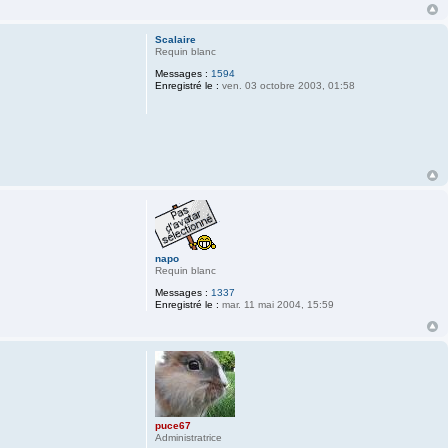
Scalaire
Requin blanc
Messages :
1594
Enregistré le :
ven. 03 octobre 2003, 01:58
napo
Requin blanc
Messages :
1337
Enregistré le :
mar. 11 mai 2004, 15:59
puce67
Administratrice