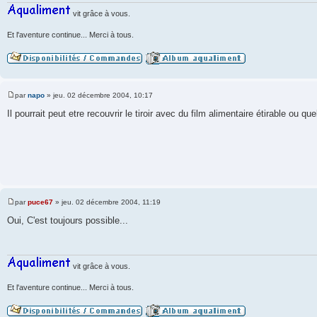
vit grâce à vous.
Et l'aventure continue... Merci à tous.
par
napo
»
jeu. 02 décembre 2004, 10:17
M
e
Il pourrait peut etre recouvrir le tiroir avec du film alimentaire étirable o
s
s
a
g
e
par
puce67
»
jeu. 02 décembre 2004, 11:19
M
e
Oui, C'est toujours possible...
s
s
a
g
e
vit grâce à vous.
Et l'aventure continue... Merci à tous.