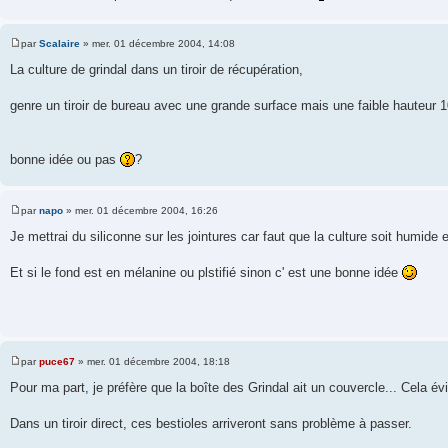
par
Scalaire
»
mer. 01 décembre 2004, 14:08
M
e
La culture de grindal dans un tiroir de récupération,
s
s
a
genre un tiroir de bureau avec une grande surface mais une faible hauteur 
g
e
bonne idée ou pas
?
par
napo
»
mer. 01 décembre 2004, 16:26
M
e
Je mettrai du siliconne sur les jointures car faut que la culture soit humide e
s
s
a
Et si le fond est en mélanine ou plstifié sinon c' est une bonne idée
g
e
par
puce67
»
mer. 01 décembre 2004, 18:18
M
e
Pour ma part, je préfère que la boîte des Grindal ait un couvercle... Cela év
s
s
a
Dans un tiroir direct, ces bestioles arriveront sans problème à passer.
g
e