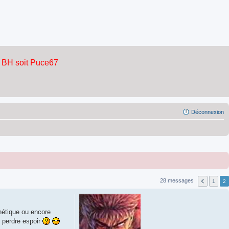
Déconnexion
28 messages
1
2
thétique ou encore
 perdre espoir