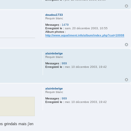
doudou1733
Requin blanc
Messages :
1479
Enregistré le :
sam. 20 décembre 2003, 10:55
Album photos :
http://www.aqualiment.info/album/index.php?cat=10008
alainlebelge
Requin blanc
Messages :
989
Enregistré le :
mer. 10 décembre 2003, 19:42
alainlebelge
Requin blanc
Messages :
989
Enregistré le :
mer. 10 décembre 2003, 19:42
s grindals mais j'en