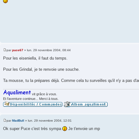
g
e
par
puce67
»
lun. 29 novembre 2004, 08:44
M
e
Pour les eiseniella, il faut du temps.
s
s
a
Pour les Grindal, je te renvoie une souche.
g
e
Ta mousse, tu la prépares déjà. Comme cela tu surveilles qu'il n'y a pas d'
vit grâce à vous.
Et l'aventure continue... Merci à tous.
par
MadBull
»
lun. 29 novembre 2004, 12:01
M
e
Ok super Puce c'est très sympa
Je t'envoie un mp
s
s
a