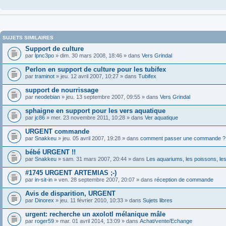
SUJETS SIMILAIRES
Support de culture
par
lpnc3po
» dim. 30 mars 2008, 18:46 » dans
Vers Grindal
Perlon en support de culture pour les tubifex
par
traminot
» jeu. 12 avril 2007, 10:27 » dans
Tubifex
support de nourrissage
par
neodebian
» jeu. 13 septembre 2007, 09:55 » dans
Vers Grindal
sphaigne en support pour les vers aquatique
par
jc86
» mer. 23 novembre 2011, 10:28 » dans
Ver aquatique
URGENT commande
par
Snakkeu
» jeu. 05 avril 2007, 19:28 » dans
comment passer une commande ?
bébé URGENT !!
par
Snakkeu
» sam. 31 mars 2007, 20:44 » dans
Les aquariums, les poissons, les
#1745 URGENT ARTEMIAS ;-)
par
in-sit-in
» ven. 28 septembre 2007, 20:07 » dans
réception de commande
Avis de disparition, URGENT
par
Dinorex
» jeu. 11 février 2010, 10:33 » dans
Sujets libres
urgent: recherche un axolotl mélanique mâle
par
roger59
» mar. 01 avril 2014, 13:09 » dans
Achat/vente/Echange