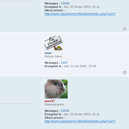
Messages :
13509
Enregistré le :
dim. 02 février 2003, 22:11
Album photos :
http://www.aqualiment.info/album/index.php?cat=7
napo
Requin blanc
Messages :
1337
Enregistré le :
mar. 11 mai 2004, 15:59
puce67
Administratrice
Messages :
13509
Enregistré le :
dim. 02 février 2003, 22:11
Album photos :
http://www.aqualiment.info/album/index.php?cat=7