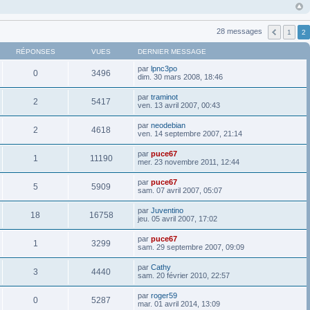
28 messages
1
2
RÉPONSES
VUES
DERNIER MESSAGE
par
lpnc3po
0
3496
dim. 30 mars 2008, 18:46
par
traminot
2
5417
ven. 13 avril 2007, 00:43
par
neodebian
2
4618
ven. 14 septembre 2007, 21:14
par
puce67
1
11190
mer. 23 novembre 2011, 12:44
par
puce67
5
5909
sam. 07 avril 2007, 05:07
par
Juventino
18
16758
jeu. 05 avril 2007, 17:02
par
puce67
1
3299
sam. 29 septembre 2007, 09:09
par
Cathy
3
4440
sam. 20 février 2010, 22:57
par
roger59
0
5287
mar. 01 avril 2014, 13:09