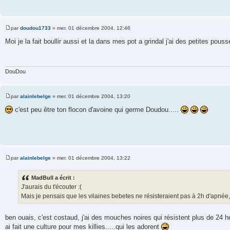
par
doudou1733
»
mer. 01 décembre 2004, 12:46
M
e
Moi je la fait boullir aussi et la dans mes pot a grindal j'ai des petites pou
s
s
a
g
e
DouDou
par
alainlebelge
»
mer. 01 décembre 2004, 13:20
M
e
c'est peu être ton flocon d'avoine qui germe Doudou.....
s
s
a
g
e
par
alainlebelge
»
mer. 01 décembre 2004, 13:22
M
e
s
MadBull a écrit :
s
J'aurais du t'écouter :(
a
g
Mais je pensais que les vilaines bebetes ne résisteraient pas à 2h d'apnée,
e
ben ouais, c'est costaud, j'ai des mouches noires qui résistent plus de 24 
ai fait une culture pour mes killies.....qui les adorent