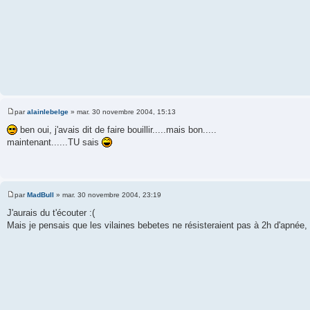
g
e
par
alainlebelge
»
mar. 30 novembre 2004, 15:13
M
e
ben oui, j'avais dit de faire bouillir.....mais bon.....
s
maintenant......TU sais
s
a
g
e
par
MadBull
»
mar. 30 novembre 2004, 23:19
M
e
J'aurais du t'écouter :(
s
Mais je pensais que les vilaines bebetes ne résisteraient pas à 2h d'apnée,
s
a
g
e