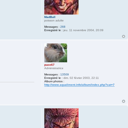
MadBull
poisson adulte
Messages :
268
Enregistré le :
jeu. 11 novembre 2004, 20:09
puce67
Administratrice
Messages :
13509
Enregistré le :
dim. 02 février 2003, 22:11
Album photos :
http://www.aqualiment.info/album/index.php?cat=7