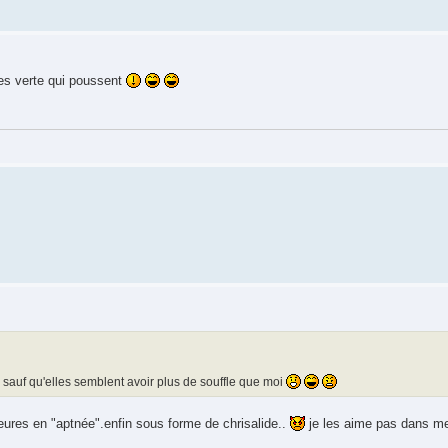
sses verte qui poussent
 sauf qu'elles semblent avoir plus de souffle que moi
heures en "aptnée".enfin sous forme de chrisalide..
je les aime pas dans me