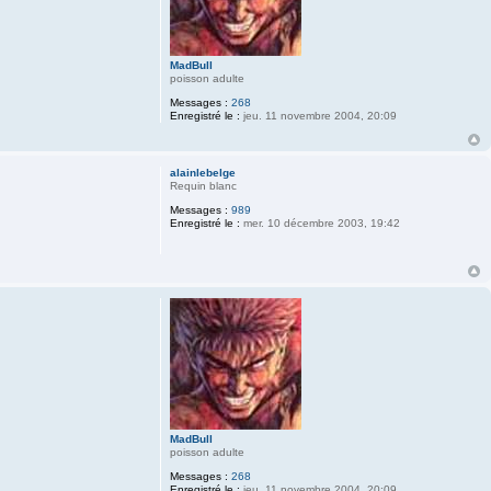
MadBull
poisson adulte
Messages :
268
Enregistré le :
jeu. 11 novembre 2004, 20:09
alainlebelge
Requin blanc
Messages :
989
Enregistré le :
mer. 10 décembre 2003, 19:42
MadBull
poisson adulte
Messages :
268
Enregistré le :
jeu. 11 novembre 2004, 20:09