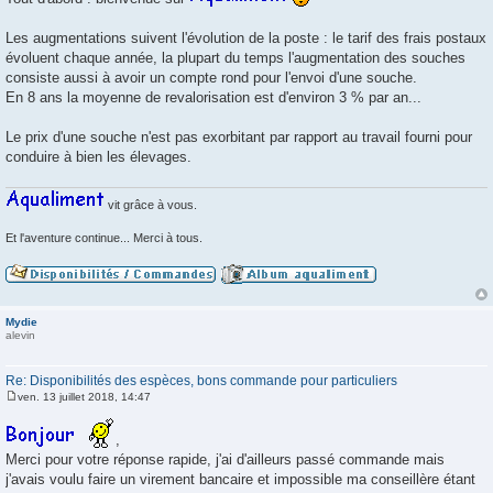
s
s
a
Les augmentations suivent l'évolution de la poste : le tarif des frais postaux
g
évoluent chaque année, la plupart du temps l'augmentation des souches
e
consiste aussi à avoir un compte rond pour l'envoi d'une souche.
En 8 ans la moyenne de revalorisation est d'environ 3 % par an...
Le prix d'une souche n'est pas exorbitant par rapport au travail fourni pour
conduire à bien les élevages.
vit grâce à vous.
Et l'aventure continue... Merci à tous.
Mydie
alevin
Re: Disponibilités des espèces, bons commande pour particuliers
ven. 13 juillet 2018, 14:47
M
e
s
,
s
Merci pour votre réponse rapide, j'ai d'ailleurs passé commande mais
a
g
j'avais voulu faire un virement bancaire et impossible ma conseillère étant
e