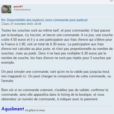
puce67
Administratrice
Re: Disponibilités des espèces, bons commande pour particuli
sam. 27 novembre 2010, 18:29
M
e
Toutes les souches sont au même tarif, et pour commander, il faut passer
s
par la boutique, s'y inscrire, et lancer une commande. A ce jour, une souche
s
a
coûte 4.50 euros et il y a une participation aux frais d'envoi qui s'élève pour
g
la France à 1.80, soit un total de 6.30 euros. La participation aux frais
e
d'envoi est calculée au plus juste, et n'est pas proportionnelle au nombre de
souches, mais au poids. Donc il ne faut pas multiplier 6.30 euros par le
nombre de souche, les frais d'envoi ne sont pas triplés pour 3 souches par
exemple.
On peut simuler une commande, tant qu'on ne la valide pas jusqu'au bout,
rien n'apparaît ici. On peut changer la composition de cette commande, ou
l'annuler.
Bien sûr si on commande vraiment, n'oubliez pas de valider, confirmer la
commande, ainsi elle apparaîtra dans le listing de la boutique, et vous
obtiendrez un numéro de commande, à indiquer avec le paiement.
vit grâce à vous.