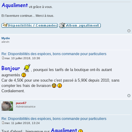
g
e
vit grâce à vous.
Et l'aventure continue... Merci à tous.
Mydie
alevin
Re: Disponibilités des espèces, bons commande pour particuliers
mar. 10 juillet 2018, 10:36
M
e
s
, pourquoi les tarifs de la boutique ont-ils autant
s
augmentés
a
g
Car de 4,50€ pour une souche c'est passé à 5,90€ depuis 2010, sans
e
compter les frais de livraison
Cordialement.
puce67
Administratrice
Re: Disponibilités des espèces, bons commande pour particuliers
mer. 11 juillet 2018, 13:24
M
e
Tout d'abord : bienvenue sur