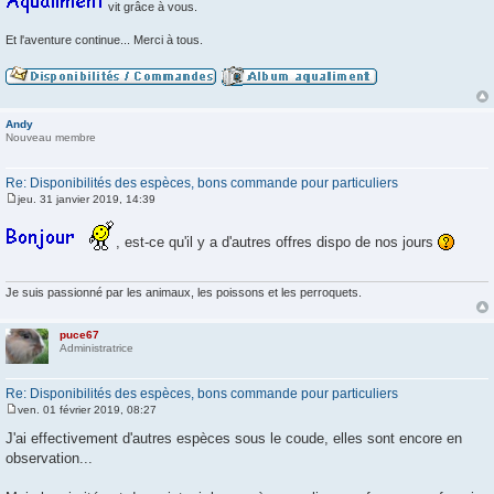
vit grâce à vous.
Et l'aventure continue... Merci à tous.
Andy
Nouveau membre
Re: Disponibilités des espèces, bons commande pour particuliers
jeu. 31 janvier 2019, 14:39
M
e
s
, est-ce qu'il y a d'autres offres dispo de nos jours
s
a
g
e
Je suis passionné par les animaux, les poissons et les perroquets.
puce67
Administratrice
Re: Disponibilités des espèces, bons commande pour particuliers
ven. 01 février 2019, 08:27
M
e
J'ai effectivement d'autres espèces sous le coude, elles sont encore en
s
observation...
s
a
g