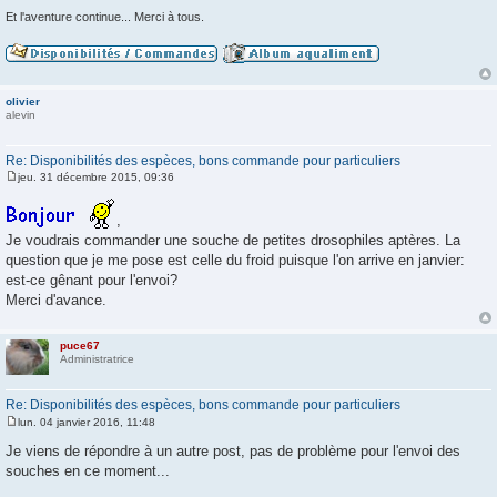
Et l'aventure continue... Merci à tous.
olivier
alevin
Re: Disponibilités des espèces, bons commande pour particuliers
jeu. 31 décembre 2015, 09:36
M
e
s
,
s
Je voudrais commander une souche de petites drosophiles aptères. La
a
g
question que je me pose est celle du froid puisque l'on arrive en janvier:
e
est-ce gênant pour l'envoi?
Merci d'avance.
puce67
Administratrice
Re: Disponibilités des espèces, bons commande pour particuliers
lun. 04 janvier 2016, 11:48
M
e
Je viens de répondre à un autre post, pas de problème pour l'envoi des
s
souches en ce moment...
s
a