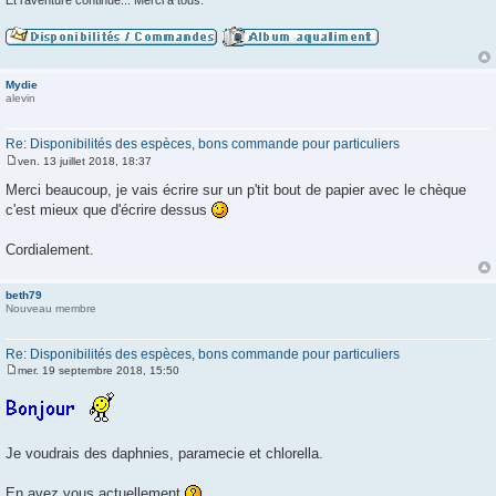
Et l'aventure continue... Merci à tous.
Mydie
alevin
Re: Disponibilités des espèces, bons commande pour particuliers
ven. 13 juillet 2018, 18:37
M
e
Merci beaucoup, je vais écrire sur un p'tit bout de papier avec le chèque
s
c'est mieux que d'écrire dessus
s
a
g
Cordialement.
e
beth79
Nouveau membre
Re: Disponibilités des espèces, bons commande pour particuliers
mer. 19 septembre 2018, 15:50
M
e
s
s
a
g
Je voudrais des daphnies, paramecie et chlorella.
e
En avez vous actuellement