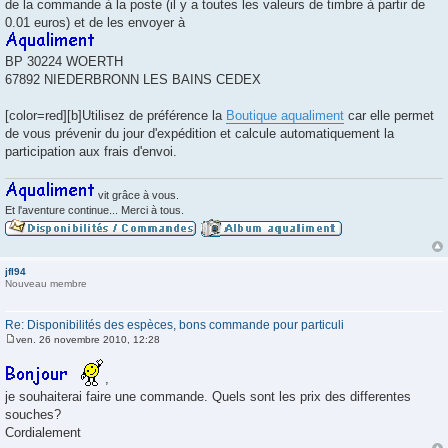
de la commande à la poste (il y a toutes les valeurs de timbre à partir de
0.01 euros) et de les envoyer à
BP 30224 WOERTH
67892 NIEDERBRONN LES BAINS CEDEX
[color=red][b]Utilisez de préférence la
Boutique aqualiment
car elle permet
de vous prévenir du jour d'expédition et calcule automatiquement la
participation aux frais d'envoi.
vit grâce à vous.
Et l'aventure continue... Merci à tous.
jfl94
Nouveau membre
Re: Disponibilités des espèces, bons commande pour particuli
ven. 26 novembre 2010, 12:28
M
e
s
,
s
je souhaiterai faire une commande. Quels sont les prix des differentes
a
g
souches?
e
Cordialement