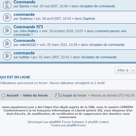
Commande
par
Epona
» mar. 29 mai 2007, 16:09 » dans
réception de commande
commande
par
Snakkeu
» lun. 09 avril 2007, 10:43 » dans
Daphnie
Commande 973
par
John Mallory
» mer. 19 octobre 2016, 13:07 » dans
comment passer une
commande ?
Commande
par
valerie0110
» ven. 25 mars 2011, 14:28 » dans
réception de commande
commande
par
buffalo
» jeu. 01 mars 2007, 22:01 » dans
réception de commande
Aller à
QUI EST EN LIGNE
Utilisateurs parcourant ce forum : Aucun utilisateur enregistré et 1 invité
Accueil
Index du forum
L’équipe du forum
Heures au format
UTC+01:00
www.aqualiment.com a fait l'objet d'un dépôt auprès de la CNIL sous le numéro 1088593.
Conformément à la loi française Informatique et Liberté (article 34), vous disposez d'un
droit d'accès, de modification, de rectification et de suppression des données vous
concernant.
Développé par
phpBB
® Forum Software © phpBB Limited
Traduit par
phpBB-fr.com