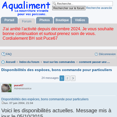
Recherche avancée
Portail
Photos
Boutique
Vidéos
Forum
FAQ
Déconnexion
Accueil
Index du forum
tout sur les commandes
comment passer une commande ?
Disponibilités des espèces, bons commande pour particuliers
24 messages
1
2
puce67
Administratrice
Disponibilités des espèces, bons commande pour particuliers
lun. 07 juin 2004, 21:04
M
e
Voici les disponibilités actuelles. Message mis à
s
s
jour le 05/10/2015.