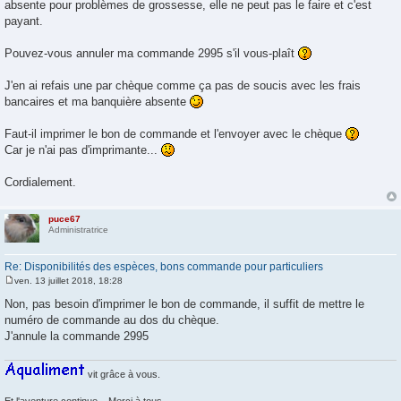
absente pour problèmes de grossesse, elle ne peut pas le faire et c'est
payant.
Pouvez-vous annuler ma commande 2995 s'il vous-plaît
J'en ai refais une par chèque comme ça pas de soucis avec les frais
bancaires et ma banquière absente
Faut-il imprimer le bon de commande et l'envoyer avec le chèque
Car je n'ai pas d'imprimante...
Cordialement.
puce67
Administratrice
Re: Disponibilités des espèces, bons commande pour particuliers
ven. 13 juillet 2018, 18:28
M
e
Non, pas besoin d'imprimer le bon de commande, il suffit de mettre le
s
numéro de commande au dos du chèque.
s
a
J'annule la commande 2995
g
e
vit grâce à vous.