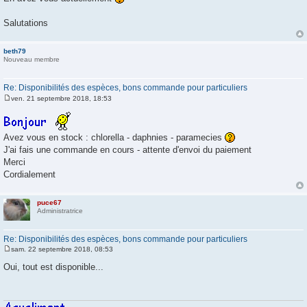
Salutations
beth79
Nouveau membre
Re: Disponibilités des espèces, bons commande pour particuliers
ven. 21 septembre 2018, 18:53
M
e
s
s
Avez vous en stock : chlorella - daphnies - paramecies
a
g
J'ai fais une commande en cours - attente d'envoi du paiement
e
Merci
Cordialement
puce67
Administratrice
Re: Disponibilités des espèces, bons commande pour particuliers
sam. 22 septembre 2018, 08:53
M
e
Oui, tout est disponible...
s
s
a
g
e