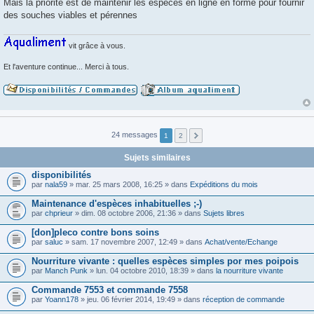
Mais la priorité est de maintenir les espèces en ligne en forme pour fournir
e
des souches viables et pérennes
vit grâce à vous.
Et l'aventure continue... Merci à tous.
24 messages
1
2
Sujets similaires
disponibilités
par
nala59
» mar. 25 mars 2008, 16:25 » dans
Expéditions du mois
Maintenance d'espèces inhabituelles ;-)
par
chprieur
» dim. 08 octobre 2006, 21:36 » dans
Sujets libres
[don]pleco contre bons soins
par
saluc
» sam. 17 novembre 2007, 12:49 » dans
Achat/vente/Echange
Nourriture vivante : quelles espèces simples por mes poipois
par
Manch Punk
» lun. 04 octobre 2010, 18:39 » dans
la nourriture vivante
Commande 7553 et commande 7558
par
Yoann178
» jeu. 06 février 2014, 19:49 » dans
réception de commande