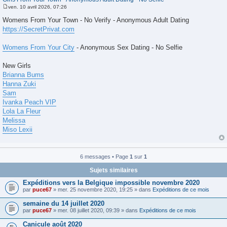
ven. 10 avril 2026, 07:26
M
e
Womens From Your Town - No Verify - Anonymous Adult Dating
s
https://SecretPrivat.com
s
a
g
Womens From Your City
- Anonymous Sex Dating - No Selfie
e
New Girls
Brianna Bums
Hanna Zuki
Sam
Ivanka Peach VIP
Lola La Fleur
Melissa
Miso Lexii
6 messages • Page
1
sur
1
Sujets similaires
Expéditions vers la Belgique impossible novembre 2020
par
puce67
» mer. 25 novembre 2020, 19:25 » dans
Expéditions de ce mois
semaine du 14 juillet 2020
par
puce67
» mer. 08 juillet 2020, 09:39 » dans
Expéditions de ce mois
Canicule août 2020