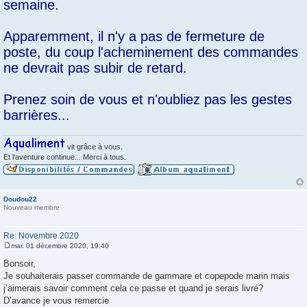
semaine.
g
e
Apparemment, il n'y a pas de fermeture de
poste, du coup l'acheminement des commandes
ne devrait pas subir de retard.
Prenez soin de vous et n'oubliez pas les gestes
barrières...
vit grâce à vous.
Et l'aventure continue... Merci à tous.
Doudou22
Nouveau membre
Re: Novembre 2020
mar. 01 décembre 2020, 19:40
M
e
Bonsoir,
s
Je souhaiterais passer commande de gammare et copepode marin mais
s
a
j’aimerais savoir comment cela ce passe et quand je serais livré?
g
D’avance je vous remercie
e