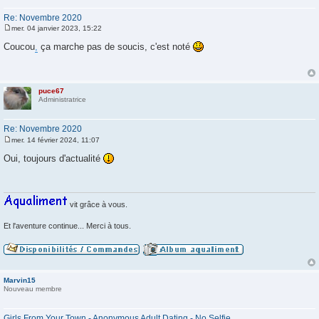
Re: Novembre 2020
mer. 04 janvier 2023, 15:22
M
e
Coucou
,
ça marche pas de soucis, c'est noté
s
s
a
g
e
puce67
Administratrice
Re: Novembre 2020
mer. 14 février 2024, 11:07
M
e
Oui, toujours d'actualité
s
s
a
g
e
vit grâce à vous.
Et l'aventure continue... Merci à tous.
Marvin15
Nouveau membre
Girls From Your Town - Anonymous Adult Dating - No Selfie