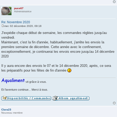
puce67
Administratrice
Re: Novembre 2020
mer. 02 décembre 2020, 09:18
M
e
J'expédie chaque début de semaine, les commandes réglées jusqu'au
s
vendredi.
s
a
Maintenant, c'est la fin d'année, habituellement, j'arrête les envois la
g
première semaine de décembre. Cette année avec le confinement,
e
exceptionnellement, je continuerai les envois encore jusqu'au 14 décembre
2020
Il y aura encore des envois le 07 et le 14 décembre 2020, après, ce sera
les préparatifs pour les fêtes de fin d'année
vit grâce à vous.
Et l'aventure continue... Merci à tous.
Clara23
Nouveau membre