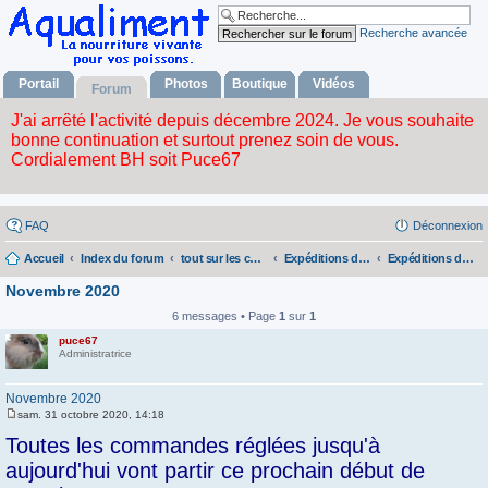
Recherche avancée
Portail
Photos
Boutique
Vidéos
Forum
FAQ
Déconnexion
Accueil
Index du forum
tout sur les commandes
Expéditions du mois
Expéditions de ce mois
Novembre 2020
6 messages • Page
1
sur
1
puce67
Administratrice
Novembre 2020
sam. 31 octobre 2020, 14:18
M
e
Toutes les commandes réglées jusqu'à
s
s
aujourd'hui vont partir ce prochain début de
a