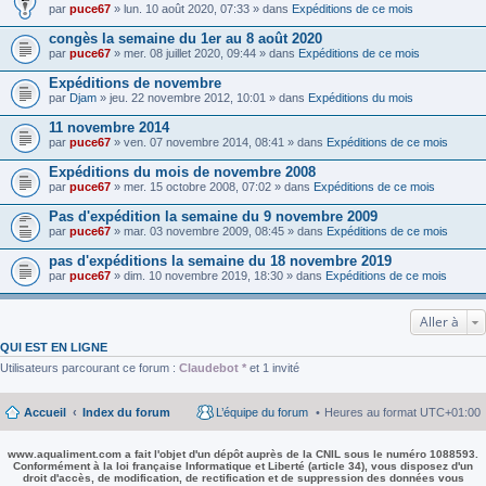
par
puce67
» lun. 10 août 2020, 07:33 » dans
Expéditions de ce mois
congès la semaine du 1er au 8 août 2020
par
puce67
» mer. 08 juillet 2020, 09:44 » dans
Expéditions de ce mois
Expéditions de novembre
par
Djam
» jeu. 22 novembre 2012, 10:01 » dans
Expéditions du mois
11 novembre 2014
par
puce67
» ven. 07 novembre 2014, 08:41 » dans
Expéditions de ce mois
Expéditions du mois de novembre 2008
par
puce67
» mer. 15 octobre 2008, 07:02 » dans
Expéditions de ce mois
Pas d'expédition la semaine du 9 novembre 2009
par
puce67
» mar. 03 novembre 2009, 08:45 » dans
Expéditions de ce mois
pas d'expéditions la semaine du 18 novembre 2019
par
puce67
» dim. 10 novembre 2019, 18:30 » dans
Expéditions de ce mois
Aller à
QUI EST EN LIGNE
Utilisateurs parcourant ce forum :
Claudebot *
et 1 invité
Accueil
Index du forum
L’équipe du forum
Heures au format
UTC+01:00
www.aqualiment.com a fait l'objet d'un dépôt auprès de la CNIL sous le numéro 1088593.
Conformément à la loi française Informatique et Liberté (article 34), vous disposez d'un
droit d'accès, de modification, de rectification et de suppression des données vous