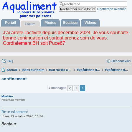
Recherche avancée
Portail
Photos
Boutique
Vidéos
Forum
FAQ
Déconnexion
Accueil
Index du forum
tout sur les commandes
Expéditions du mois
Expéditions de ce mois
confinement
17 messages
1
2
Moebius
Nouveau membre
Re: confinement
jeu. 29 octobre 2020, 10:24
M
e
Bonjour
s
s