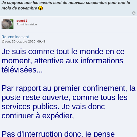
a
Je suppose que les envois sont de nouveau suspendus pour tout le
g
mois de novembre
e
puce67
Administratrice
Re: confinement
ven. 30 octobre 2020, 09:48
M
e
Je suis comme tout le monde en ce
s
s
moment, attentive aux informations
a
g
e
télévisées...
Par rapport au premier confinement, la
poste reste ouverte, comme tous les
services publics. Je vais donc
continuer à expédier,
Pas d'interruption donc, je pense