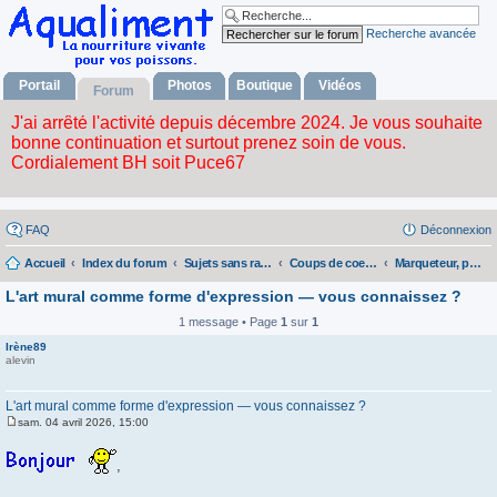
Recherche avancée
Portail
Photos
Boutique
Vidéos
Forum
FAQ
Déconnexion
Accueil
Index du forum
Sujets sans rapport avec la nourriture vivante
Coups de coeur de Puce.
Marqueteur, portraitiste
L'art mural comme forme d'expression — vous connaissez ?
1 message • Page
1
sur
1
Irène89
alevin
L'art mural comme forme d'expression — vous connaissez ?
sam. 04 avril 2026, 15:00
M
e
s
,
s
a