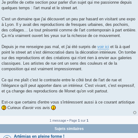
g
Je profite de cette section pour parler d'un sujet qui me passionne depuis
e
quelques temps : l'art mural et le street art.
C'est un domaine que j'ai découvert un peu par hasard en visitant une expo
à Lyon. Il y avait des reproductions de fresques urbaines, des pochoirs,
des collages... Le tout présenté comme de l'art contemporain à part entière.
Ça m'a vraiment ouvert les yeux sur la richesse de ce mouvement.
Depuis je me renseigne pas mal, et j'ai été surpris de
voir ici
et là à quel
point le street art s'est démocratisé dans la décoration intérieure. On tombe
sur des reproductions et des créations qui n'ont rien à envier aux galeries
classiques. Les artistes de rue ont un sens des couleurs et de la
composition qui est vraiment impressionnant.
Ce qui me plaît c'est le contraste entre le côté brut de l'art de rue et
l'élégance qu'il peut apporter dans un intérieur. C'est vivant, c'est expressif,
et ça change des reproductions de Monet qu'on voit partout.
Est-ce que certains d'entre vous s'intéressent aussi à ce courant artistique
Curieux d'avoir vos avis
1 message • Page
1
sur
1
Sujets similaires
Artémias en pleine forme !