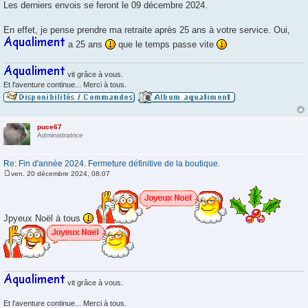
g
Les derniers envois se feront le 09 décembre 2024.
e
En effet, je pense prendre ma retraite après 25 ans à votre service. Oui,
a 25 ans
que le temps passe vite
vit grâce à vous.
Et l'aventure continue... Merci à tous.
puce67
Administratrice
Re: Fin d'année 2024. Fermeture définitive de la boutique.
ven. 20 décembre 2024, 08:07
M
e
s
s
a
Jpyeux Noël à tous
g
e
vit grâce à vous.
Et l'aventure continue... Merci à tous.