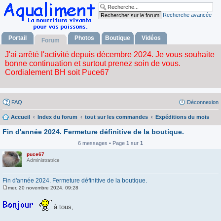
Recherche avancée
Portail
Photos
Boutique
Vidéos
Forum
FAQ
Déconnexion
Accueil
Index du forum
tout sur les commandes
Expéditions du mois
Fin d'année 2024. Fermeture définitive de la boutique.
6 messages • Page
1
sur
1
puce67
Administratrice
Fin d'année 2024. Fermeture définitive de la boutique.
mer. 20 novembre 2024, 09:28
M
e
s
à tous,
s
a