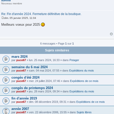
aurelllb
Nouveau membre
Re: Fin d'année 2024. Fermeture définitive de la boutique.
dim. 05 janvier 2025, 11:04
M
e
Meilleurs voeux pour 2025
s
s
a
g
e
6 messages • Page
1
sur
1
Sujets similaires
mars 2024
par
puce67
» lun. 25 mars 2024, 16:33 » dans
Potager
semaine du 6 mai 2024
par
puce67
» sam. 04 mai 2024, 07:55 » dans
Expéditions du mois
congés d'été 2024
par
puce67
» mer. 24 juillet 2024, 07:46 » dans
Expéditions de ce mois
congés de printemps 2024
par
puce67
» jeu. 28 mars 2024, 09:34 » dans
Expéditions du mois
fin d'année 2019
par
puce67
» dim. 08 décembre 2019, 09:31 » dans
Expéditions de ce mois
année 2007
par
puce67
» ven. 22 décembre 2006, 15:55 » dans
Sujets libres