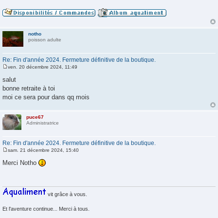
notho
poisson adulte
Re: Fin d'année 2024. Fermeture définitive de la boutique.
ven. 20 décembre 2024, 11:49
M
e
salut
s
bonne retraite à toi
s
a
moi ce sera pour dans qq mois
g
e
puce67
Administratrice
Re: Fin d'année 2024. Fermeture définitive de la boutique.
sam. 21 décembre 2024, 15:40
M
e
Merci Notho
s
s
a
g
e
vit grâce à vous.
Et l'aventure continue... Merci à tous.