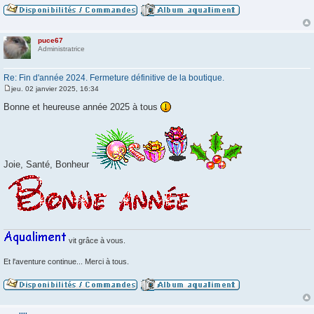
puce67
Administratrice
Re: Fin d'année 2024. Fermeture définitive de la boutique.
jeu. 02 janvier 2025, 16:34
M
e
Bonne et heureuse année 2025 à tous
s
s
a
g
e
Joie, Santé, Bonheur
vit grâce à vous.
Et l'aventure continue... Merci à tous.