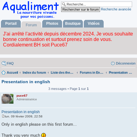
Recherche avancée
Portail
Photos
Boutique
Vidéos
Forum
FAQ
Déconnexion
Accueil
Index du forum
Liste des themes
Forums in English - Forums en anglais
Presentation of the members in English
Presentation in english
3 messages • Page
1
sur
1
puce67
Administratrice
Presentation in english
lun. 09 février 2009, 22:58
M
e
Only in english please on this first forum...
s
s
a
Thank you very much