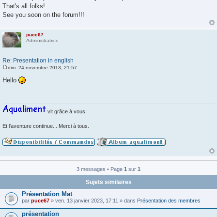
That's all folks!
See you soon on the forum!!!
puce67
Administratrice
Re: Presentation in english
dim. 24 novembre 2013, 21:57
M
e
Hello
s
s
a
g
e
vit grâce à vous.
Et l'aventure continue... Merci à tous.
3 messages • Page
1
sur
1
Sujets similaires
Présentation Mat
par
puce67
» ven. 13 janvier 2023, 17:11 » dans
Présentation des membres
présentation