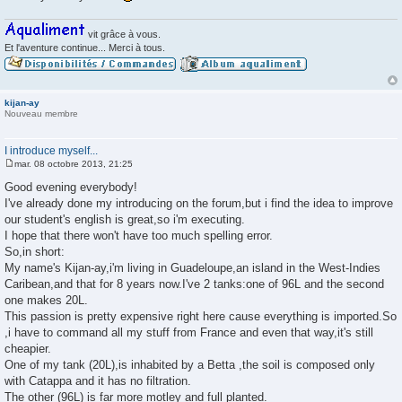
g
e
vit grâce à vous.
Et l'aventure continue... Merci à tous.
kijan-ay
Nouveau membre
I introduce myself...
mar. 08 octobre 2013, 21:25
M
e
Good evening everybody!
s
I've already done my introducing on the forum,but i find the idea to improve
s
a
our student's english is great,so i'm executing.
g
I hope that there won't have too much spelling error.
e
So,in short:
My name's Kijan-ay,i'm living in Guadeloupe,an island in the West-Indies
Caribean,and that for 8 years now.I've 2 tanks:one of 96L and the second
one makes 20L.
This passion is pretty expensive right here cause everything is imported.So
,i have to command all my stuff from France and even that way,it's still
cheapier.
One of my tank (20L),is inhabited by a Betta ,the soil is composed only
with Catappa and it has no filtration.
The other (96L) is far more motley and full planted.