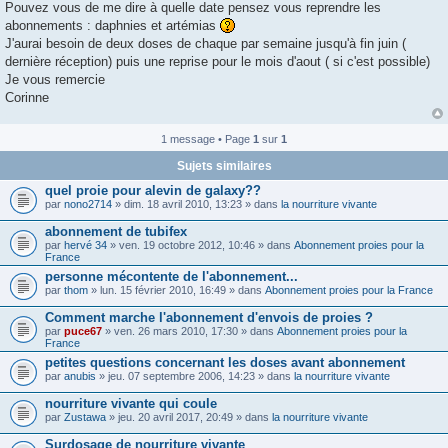
g
Pouvez vous de me dire à quelle date pensez vous reprendre les
e
abonnements : daphnies et artémias
J'aurai besoin de deux doses de chaque par semaine jusqu'à fin juin (
dernière réception) puis une reprise pour le mois d'aout ( si c'est possible)
Je vous remercie
Corinne
1 message • Page
1
sur
1
Sujets similaires
quel proie pour alevin de galaxy??
par
nono2714
» dim. 18 avril 2010, 13:23 » dans
la nourriture vivante
abonnement de tubifex
par
hervé 34
» ven. 19 octobre 2012, 10:46 » dans
Abonnement proies pour la
France
personne mécontente de l'abonnement...
par
thom
» lun. 15 février 2010, 16:49 » dans
Abonnement proies pour la France
Comment marche l'abonnement d'envois de proies ?
par
puce67
» ven. 26 mars 2010, 17:30 » dans
Abonnement proies pour la
France
petites questions concernant les doses avant abonnement
par
anubis
» jeu. 07 septembre 2006, 14:23 » dans
la nourriture vivante
nourriture vivante qui coule
par
Zustawa
» jeu. 20 avril 2017, 20:49 » dans
la nourriture vivante
Surdosage de nourriture vivante