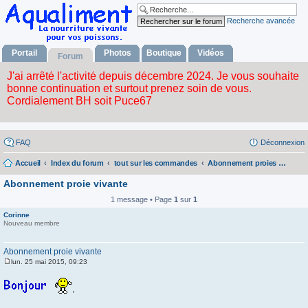
Recherche avancée
Portail
Photos
Boutique
Vidéos
Forum
FAQ
Déconnexion
Accueil
Index du forum
tout sur les commandes
Abonnement proies pour la France
Abonnement proie vivante
1 message • Page
1
sur
1
Corinne
Nouveau membre
Abonnement proie vivante
lun. 25 mai 2015, 09:23
M
e
s
,
s
a