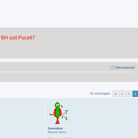
Déconnexion
41 messages
1
2
3
Juventino
Requin blanc