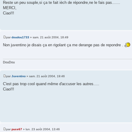
a
Reste un peu souple,si ça te fait ièch de répondre,ne le fais pas.......
g
MERCI,
e
Ciao!!!
par
doudou1733
»
sam. 21 août 2004, 18:49
M
e
Non juventino je disais ça en rigolant ça me derange pas de repondre .
s
s
a
g
e
DouDou
par
Juventino
»
sam. 21 août 2004, 19:46
M
e
C'est pas trop cool quand même d'accuser les autres.....
s
Ciao!!!
s
a
g
e
par
puce67
»
lun. 23 août 2004, 13:46
M