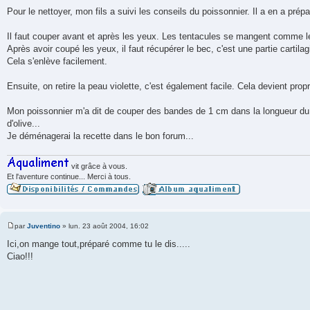
e
Pour le nettoyer, mon fils a suivi les conseils du poissonnier. Il a en a pré
s
s
a
Il faut couper avant et après les yeux. Les tentacules se mangent comme l
g
Après avoir coupé les yeux, il faut récupérer le bec, c'est une partie cartila
e
Cela s'enlève facilement.
Ensuite, on retire la peau violette, c'est également facile. Cela devient propr
Mon poissonnier m'a dit de couper des bandes de 1 cm dans la longueur du co
d'olive...
Je déménagerai la recette dans le bon forum...
vit grâce à vous.
Et l'aventure continue... Merci à tous.
par
Juventino
»
lun. 23 août 2004, 16:02
M
e
Ici,on mange tout,préparé comme tu le dis.....
s
Ciao!!!
s
a
g
e