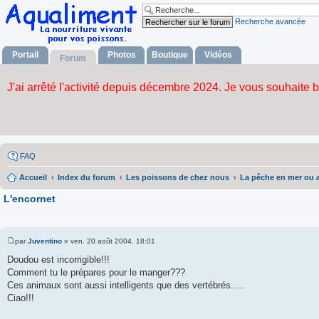
Recherche avancée
Portail
Photos
Boutique
Vidéos
Forum
FAQ
Accueil
Index du forum
Les poissons de chez nous
La pêche en mer ou 
L'encornet
par
Juventino
»
ven. 20 août 2004, 18:01
M
e
Doudou est incorrigible!!!
s
Comment tu le prépares pour le manger???
s
a
Ces animaux sont aussi intelligents que des vertébrés.....
g
Ciao!!!
e