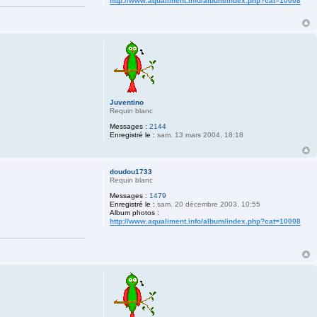
http://www.aqualiment.info/album/index.php?cat=10008
Juventino
Requin blanc
Messages :
2144
Enregistré le :
sam. 13 mars 2004, 18:18
doudou1733
Requin blanc
Messages :
1479
Enregistré le :
sam. 20 décembre 2003, 10:55
Album photos :
http://www.aqualiment.info/album/index.php?cat=10008