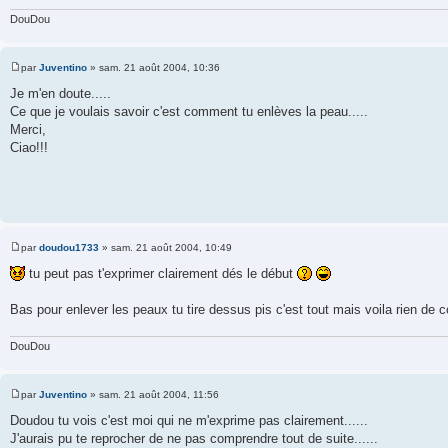
g
e
DouDou
par
Juventino
»
sam. 21 août 2004, 10:36
M
e
Je m'en doute.....
s
Ce que je voulais savoir c'est comment tu enlèves la peau.....
s
a
Merci,
g
Ciao!!!
e
par
doudou1733
»
sam. 21 août 2004, 10:49
M
e
tu peut pas t'exprimer clairement dés le début
s
s
a
Bas pour enlever les peaux tu tire dessus pis c'est tout mais voila rien de 
g
e
DouDou
par
Juventino
»
sam. 21 août 2004, 11:56
M
e
Doudou tu vois c'est moi qui ne m'exprime pas clairement......
s
J'aurais pu te reprocher de ne pas comprendre tout de suite......
s