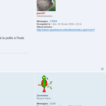
puce67
Administratrice
Messages :
13509
Enregistré le :
dim. 02 février 2003, 22:11
Album photos :
http://www.aqualiment.info/album/index.php?cat=7
la poêle à l'huile
Juventino
Requin blanc
Messages :
2144