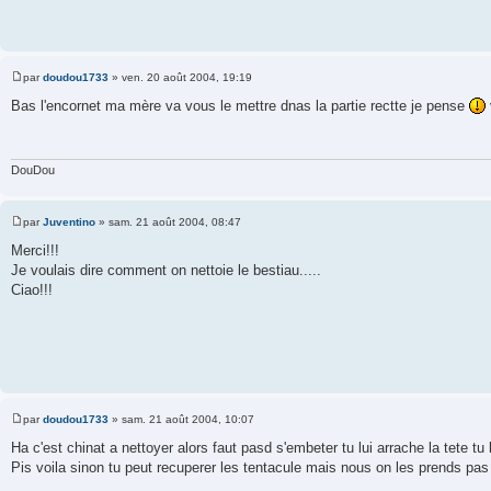
par
doudou1733
»
ven. 20 août 2004, 19:19
M
e
Bas l'encornet ma mère va vous le mettre dnas la partie rectte je pense
s
s
a
g
e
DouDou
par
Juventino
»
sam. 21 août 2004, 08:47
M
e
Merci!!!
s
Je voulais dire comment on nettoie le bestiau.....
s
a
Ciao!!!
g
e
par
doudou1733
»
sam. 21 août 2004, 10:07
M
e
Ha c'est chinat a nettoyer alors faut pasd s'embeter tu lui arrache la tete t
s
Pis voila sinon tu peut recuperer les tentacule mais nous on les prends pas 
s
a