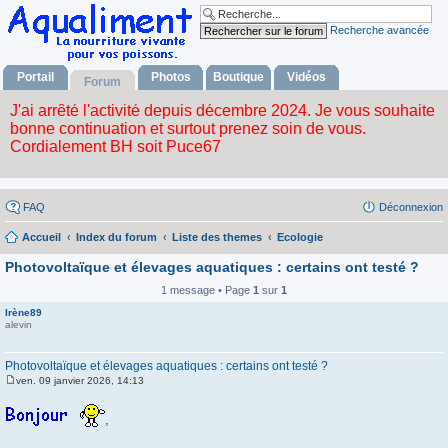
Recherche avancée
Portail
Photos
Boutique
Vidéos
Forum
FAQ
Déconnexion
Accueil
Index du forum
Liste des themes
Ecologie
Photovoltaïque et élevages aquatiques : certains ont testé ?
1 message • Page
1
sur
1
Irène89
alevin
Photovoltaïque et élevages aquatiques : certains ont testé ?
ven. 09 janvier 2026, 14:13
M
e
s
,
s
a