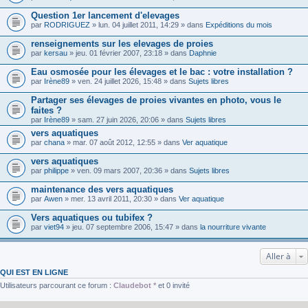
Question 1er lancement d'elevages
par
RODRIGUEZ
» lun. 04 juillet 2011, 14:29 » dans
Expéditions du mois
renseignements sur les elevages de proies
par
kersau
» jeu. 01 février 2007, 23:18 » dans
Daphnie
Eau osmosée pour les élevages et le bac : votre installation ?
par
Irène89
» ven. 24 juillet 2026, 15:48 » dans
Sujets libres
Partager ses élevages de proies vivantes en photo, vous le
faites ?
par
Irène89
» sam. 27 juin 2026, 20:06 » dans
Sujets libres
vers aquatiques
par
chana
» mar. 07 août 2012, 12:55 » dans
Ver aquatique
vers aquatiques
par
philippe
» ven. 09 mars 2007, 20:36 » dans
Sujets libres
maintenance des vers aquatiques
par
Awen
» mer. 13 avril 2011, 20:30 » dans
Ver aquatique
Vers aquatiques ou tubifex ?
par
viet94
» jeu. 07 septembre 2006, 15:47 » dans
la nourriture vivante
Aller à
QUI EST EN LIGNE
Utilisateurs parcourant ce forum :
Claudebot *
et 0 invité