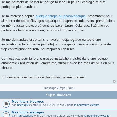
g
Je me permets de poster ici car ça touche un peu à l’écologie et aux
e
pratiques plus durables.
Je m’intéresse depuis
quelque temps au photovoltaïque
, notamment pour
alimenter de petits élevages aquatiques (daphnies, microvers, paramécies)
ou même juste la pièce où sont les bacs. Entre l’éclairage, l’aération et
parfois le chauffage en hiver, la conso finit par compter.
Je me demandais si certains ici avaient déjà regardé ou testé une
installation solaire (même partielle) pour ce genre d’usage, ou si ça reste
trop contraignant/coûteux par rapport au gain réel.
Ce n’est pas pour faire une grosse installation, plutôt dans une logique
autonomie / réduction de l’empreinte, surtout avec les étés de plus en plus
chauds.
Si vous avez des retours ou des pistes, je suis preneur
1 message • Page
1
sur
1
Sujets similaires
Mes futurs élevages
par
latives458
» mar. 10 août 2021, 19:18 » dans
la nourriture vivante
Mes futurs élevages
par
Fan.daquario
» lun. 07 novembre 2016, 20:46 » dans
la nourriture vivante