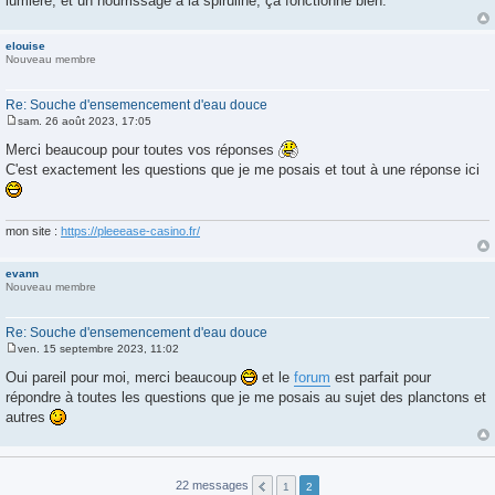
lumière, et un nourrissage à la spiruline, ça fonctionne bien.
elouise
Nouveau membre
Re: Souche d'ensemencement d'eau douce
sam. 26 août 2023, 17:05
M
e
Merci beaucoup pour toutes vos réponses
s
C'est exactement les questions que je me posais et tout à une réponse ici
s
a
g
e
mon site :
https://pleeease-casino.fr/
evann
Nouveau membre
Re: Souche d'ensemencement d'eau douce
ven. 15 septembre 2023, 11:02
M
e
Oui pareil pour moi, merci beaucoup
et le
forum
est parfait pour
s
répondre à toutes les questions que je me posais au sujet des planctons et
s
a
autres
g
e
22 messages
1
2