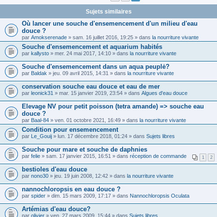
Sujets similaires
Où lancer une souche d'ensemencement d'un milieu d'eau
douce ?
par
Amokserenade
» sam. 16 juillet 2016, 19:25 » dans
la nourriture vivante
Souche d'ensemencement et aquarium habités
par
kallysto
» mer. 24 mai 2017, 14:10 » dans
la nourriture vivante
Souche d'ensemencement dans un aqua peuplė?
par
Baldak
» jeu. 09 avril 2015, 14:31 » dans
la nourriture vivante
conservation souche eau douce et eau de mer
par
leonick31
» mar. 15 janvier 2019, 23:54 » dans
Algues d'eau douce
Elevage NV pour petit poisson (tetra amande) => souche eau
douce ?
par
Baal-84
» ven. 01 octobre 2021, 16:49 » dans
la nourriture vivante
Condition pour ensemencement
par
Le_Gouij
» lun. 17 décembre 2018, 01:24 » dans
Sujets libres
Souche pour mare et souche de daphnies
par
felie
» sam. 17 janvier 2015, 16:51 » dans
réception de commande
1
2
bestioles d'eau douce
par
nono30
» jeu. 19 juin 2008, 12:42 » dans
la nourriture vivante
nannochloropsis en eau douce ?
par
spider
» dim. 15 mars 2009, 17:17 » dans
Nannochloropsis Oculata
Artémias d'eau douce?
par
olivier
» ven. 27 mars 2009, 15:44 » dans
Sujets libres