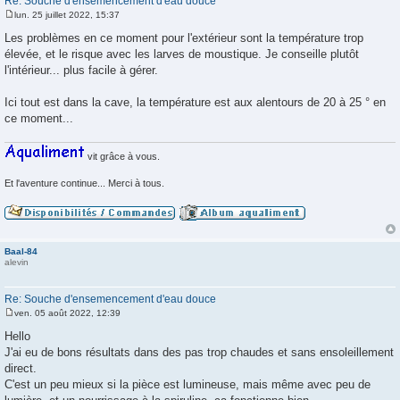
Re: Souche d'ensemencement d'eau douce
lun. 25 juillet 2022, 15:37
M
e
Les problèmes en ce moment pour l'extérieur sont la température trop
s
élevée, et le risque avec les larves de moustique. Je conseille plutôt
s
a
l'intérieur... plus facile à gérer.
g
e
Ici tout est dans la cave, la température est aux alentours de 20 à 25 ° en
ce moment...
vit grâce à vous.
Et l'aventure continue... Merci à tous.
Baal-84
alevin
Re: Souche d'ensemencement d'eau douce
ven. 05 août 2022, 12:39
M
e
Hello
s
J'ai eu de bons résultats dans des pas trop chaudes et sans ensoleillement
s
a
direct.
g
C'est un peu mieux si la pièce est lumineuse, mais même avec peu de
e