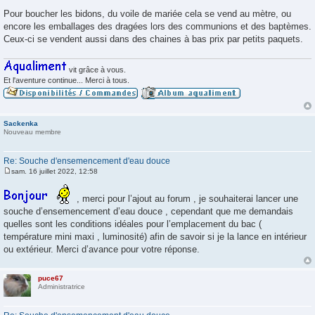
Pour boucher les bidons, du voile de mariée cela se vend au mètre, ou
encore les emballages des dragées lors des communions et des baptèmes.
Ceux-ci se vendent aussi dans des chaines à bas prix par petits paquets.
vit grâce à vous.
Et l'aventure continue... Merci à tous.
Sackenka
Nouveau membre
Re: Souche d'ensemencement d'eau douce
sam. 16 juillet 2022, 12:58
M
e
s
, merci pour l’ajout au forum , je souhaiterai lancer une
s
souche d’ensemencement d’eau douce , cependant que me demandais
a
g
quelles sont les conditions idéales pour l’emplacement du bac (
e
température mini maxi , luminosité) afin de savoir si je la lance en intérieur
ou extérieur. Merci d’avance pour votre réponse.
puce67
Administratrice