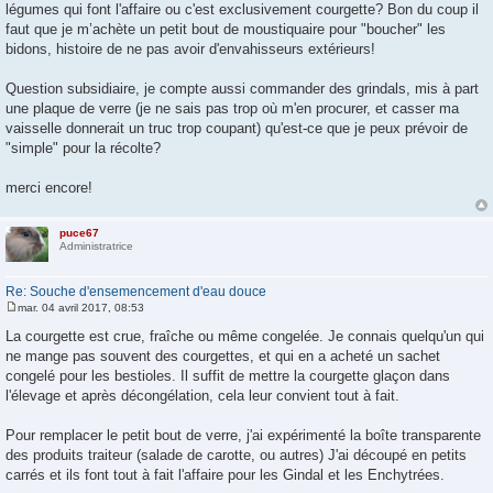
a
légumes qui font l'affaire ou c'est exclusivement courgette? Bon du coup il
g
faut que je m’achète un petit bout de moustiquaire pour "boucher" les
e
bidons, histoire de ne pas avoir d'envahisseurs extérieurs!
Question subsidiaire, je compte aussi commander des grindals, mis à part
une plaque de verre (je ne sais pas trop où m'en procurer, et casser ma
vaisselle donnerait un truc trop coupant) qu'est-ce que je peux prévoir de
"simple" pour la récolte?
merci encore!
puce67
Administratrice
Re: Souche d'ensemencement d'eau douce
mar. 04 avril 2017, 08:53
M
e
La courgette est crue, fraîche ou même congelée. Je connais quelqu'un qui
s
ne mange pas souvent des courgettes, et qui en a acheté un sachet
s
a
congelé pour les bestioles. Il suffit de mettre la courgette glaçon dans
g
l'élevage et après décongélation, cela leur convient tout à fait.
e
Pour remplacer le petit bout de verre, j'ai expérimenté la boîte transparente
des produits traiteur (salade de carotte, ou autres) J'ai découpé en petits
carrés et ils font tout à fait l'affaire pour les Gindal et les Enchytrées.