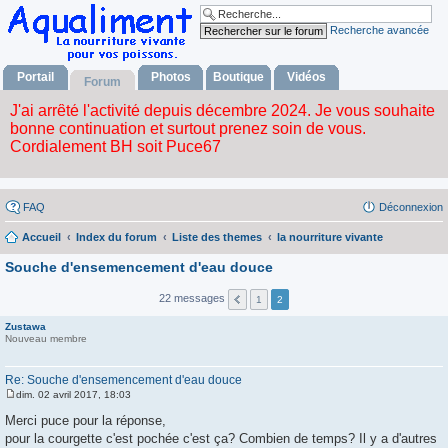
Recherche avancée
Portail
Photos
Boutique
Vidéos
Forum
FAQ
Déconnexion
Accueil
Index du forum
Liste des themes
la nourriture vivante
Souche d'ensemencement d'eau douce
22 messages
1
2
Zustawa
Nouveau membre
Re: Souche d'ensemencement d'eau douce
dim. 02 avril 2017, 18:03
M
e
Merci puce pour la réponse,
s
pour la courgette c'est pochée c'est ça? Combien de temps? Il y a d'autres
s