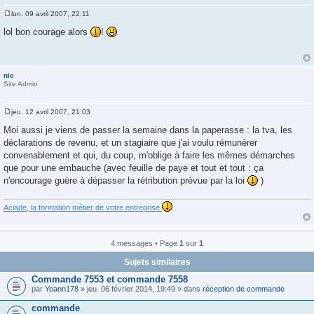
lun. 09 avril 2007, 22:11
M
e
lol bon courage alors
!
s
s
a
g
e
nic
Site Admin
jeu. 12 avril 2007, 21:03
M
e
Moi aussi je viens de passer la semaine dans la paperasse : la tva, les
s
déclarations de revenu, et un stagiaire que j'ai voulu rémunérer
s
a
convenablement et qui, du coup, m'oblige à faire les mêmes démarches
g
que pour une embauche (avec feuille de paye et tout et tout : ça
e
n'encourage guère à dépasser la rétribution prévue par la loi
)
Aciade, la formation métier de votre entreprise
4 messages • Page
1
sur
1
Sujets similaires
Commande 7553 et commande 7558
par
Yoann178
» jeu. 06 février 2014, 19:49 » dans
réception de commande
commande