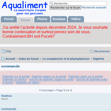
Recherche avancée
Portail
Photos
Boutique
Vidéos
Forum
FAQ
Déconnexion
Accueil
Index du forum
Le zooplancton et le phytoplancton
Daphnie
commande
Daphnies sur le portail
-
Daphnie magna sur le portail
-
Daphnies pulex sur le portail
-
Daphnies en photos
-
Souche de daphnies magna en vente
-
Souche de daphnies pulex
à vendre
-
Daphnies en vidéos
-
4 messages • Page
1
sur
1
Snakkeu
alevin
commande