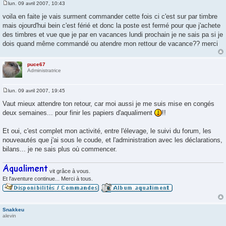
lun. 09 avril 2007, 10:43
M
e
voila en faite je vais surment commander cette fois ci c'est sur par timbre
s
mais ojourd'hui bein c'est férié et donc la poste est fermé pour que j'achete
s
a
des timbres et vue que je par en vacances lundi prochain je ne sais pa si je
g
dois quand même commandé ou atendre mon rettour de vacance?? merci
e
puce67
Administratrice
lun. 09 avril 2007, 19:45
M
e
Vaut mieux attendre ton retour, car moi aussi je me suis mise en congés
s
deux semaines... pour finir les papiers d'aqualiment
!!
s
a
g
Et oui, c'est complet mon activité, entre l'élevage, le suivi du forum, les
e
nouveautés que j'ai sous le coude, et l'administration avec les déclarations,
bilans... je ne sais plus où commencer.
vit grâce à vous.
Et l'aventure continue... Merci à tous.
Snakkeu
alevin