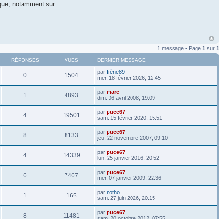
ique, notamment sur
1 message • Page
1
sur
1
RÉPONSES
VUES
DERNIER MESSAGE
par
Irène89
0
1504
mer. 18 février 2026, 12:45
par
marc
1
4893
dim. 06 avril 2008, 19:09
par
puce67
4
19501
sam. 15 février 2020, 15:51
par
puce67
8
8133
jeu. 22 novembre 2007, 09:10
par
puce67
4
14339
lun. 25 janvier 2016, 20:52
par
puce67
6
7467
mer. 07 janvier 2009, 22:36
par
notho
1
165
sam. 27 juin 2026, 20:15
par
puce67
8
11481
sam. 20 octobre 2012, 07:55