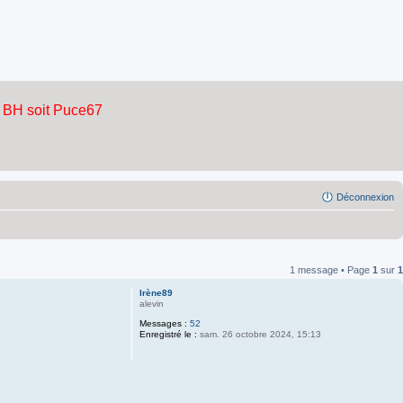
Déconnexion
1 message • Page
1
sur
1
Irène89
alevin
Messages :
52
Enregistré le :
sam. 26 octobre 2024, 15:13