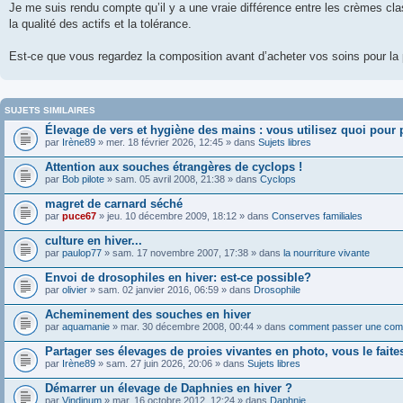
Je me suis rendu compte qu’il y a une vraie différence entre les crèmes cla
la qualité des actifs et la tolérance.
Est-ce que vous regardez la composition avant d’acheter vos soins pour l
SUJETS SIMILAIRES
Élevage de vers et hygiène des mains : vous utilisez quoi pour 
par
Irène89
» mer. 18 février 2026, 12:45 » dans
Sujets libres
Attention aux souches étrangères de cyclops !
par
Bob pilote
» sam. 05 avril 2008, 21:38 » dans
Cyclops
magret de carnard séché
par
puce67
» jeu. 10 décembre 2009, 18:12 » dans
Conserves familiales
culture en hiver...
par
paulop77
» sam. 17 novembre 2007, 17:38 » dans
la nourriture vivante
Envoi de drosophiles en hiver: est-ce possible?
par
olivier
» sam. 02 janvier 2016, 06:59 » dans
Drosophile
Acheminement des souches en hiver
par
aquamanie
» mar. 30 décembre 2008, 00:44 » dans
comment passer une co
Partager ses élevages de proies vivantes en photo, vous le faite
par
Irène89
» sam. 27 juin 2026, 20:06 » dans
Sujets libres
Démarrer un élevage de Daphnies en hiver ?
par
Vindinum
» mar. 16 octobre 2012, 12:24 » dans
Daphnie