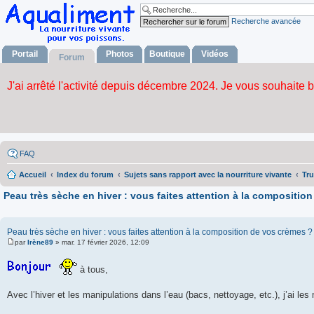
Recherche avancée
Portail
Photos
Boutique
Vidéos
Forum
FAQ
Accueil
Index du forum
Sujets sans rapport avec la nourriture vivante
Tru
Peau très sèche en hiver : vous faites attention à la compositio
Peau très sèche en hiver : vous faites attention à la composition de vos crèmes ?
par
Irène89
»
mar. 17 février 2026, 12:09
M
e
s
à tous,
s
a
g
Avec l’hiver et les manipulations dans l’eau (bacs, nettoyage, etc.), j’ai le
e