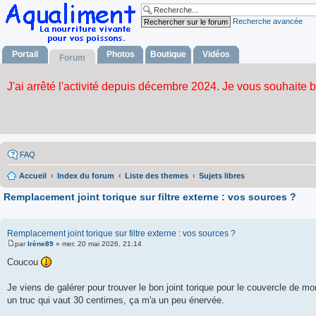
Recherche avancée
Portail
Photos
Boutique
Vidéos
Forum
FAQ
Accueil
Index du forum
Liste des themes
Sujets libres
Remplacement joint torique sur filtre externe : vos sources ?
Remplacement joint torique sur filtre externe : vos sources ?
par
Irène89
»
mer. 20 mai 2026, 21:14
M
e
Coucou
s
s
a
Je viens de galérer pour trouver le bon joint torique pour le couvercle de mon
g
un truc qui vaut 30 centimes, ça m'a un peu énervée.
e