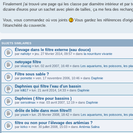
Finalement j'ai trouvé une page qui les classe par diamètre intérieur et par 
dizaine d'euros pour un sachet avec plein de tailles, ça me fera des recha
Vous, vous commandez où vos joints
Vous gardez les références d'orig
l'étanchéité du couvercle.
SUJETS SIMILAIRES
Élevage dans le filtre externe (eau douce)
par
naholyr
» jeu. 27 février 2014, 09:57 » dans
la nourriture vivante
netoyage filtre
par
skazog
» lun. 02 avril 2007, 16:48 » dans
Les aquariums, les poissons, les pl
Filtre sous sable ?
par
pomette
» ven. 17 novembre 2006, 10:46 » dans
Daphnie
Daphnies qui filtre l'eau d'un bassin
par
killi17
» lun. 21 avril 2014, 14:33 » dans
Daphnie
Daphnies ( filtre pour bassins )
par
sersolmax
» mar. 03 avril 2007, 12:19 » dans
Daphnie
drôle de bête dans mon filtre!!!
par
youni
» lun. 25 février 2008, 18:42 » dans
Les aquariums, les poissons, les pl
filtre ou non pour l'élevage des artémias ?
par
kirko
» mer. 30 juillet 2008, 15:03 » dans
Artémia Salina