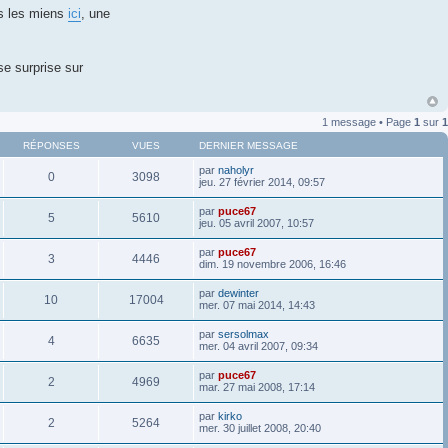
is les miens
ici
, une
e surprise sur
1 message • Page
1
sur
1
RÉPONSES
VUES
DERNIER MESSAGE
par
naholyr
0
3098
jeu. 27 février 2014, 09:57
par
puce67
5
5610
jeu. 05 avril 2007, 10:57
par
puce67
3
4446
dim. 19 novembre 2006, 16:46
par
dewinter
10
17004
mer. 07 mai 2014, 14:43
par
sersolmax
4
6635
mer. 04 avril 2007, 09:34
par
puce67
2
4969
mar. 27 mai 2008, 17:14
par
kirko
2
5264
mer. 30 juillet 2008, 20:40