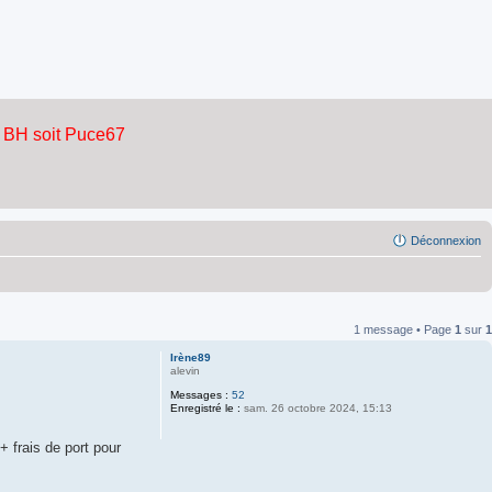
Déconnexion
1 message • Page
1
sur
1
Irène89
alevin
Messages :
52
Enregistré le :
sam. 26 octobre 2024, 15:13
+ frais de port pour