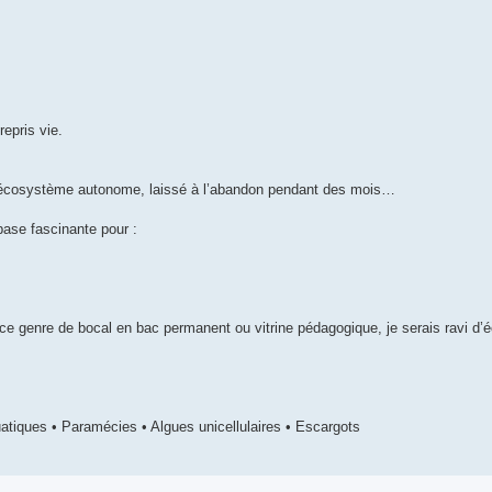
epris vie.
 un écosystème autonome, laissé à l’abandon pendant des mois…
base fascinante pour :
ce genre de bocal en bac permanent ou vitrine pédagogique, je serais ravi d
tiques • Paramécies • Algues unicellulaires • Escargots