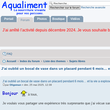
Recherche avancée
Portail
Photos
Boutique
Vidéos
Forum
FAQ
Accueil
Index du forum
Liste des themes
Sujets libres
J’ai oublié un bocal de vase dans un placard pendant 6 mois… et 
J’ai oublié un bocal de vase dans un placard pendant 6 mois… et la vie a explosé 
par
Oligoman
»
dim. 25 mai 2025, 12:39
M
e
s
à tous,
s
a
g
Je voulais vous partager une expérience très surprenante que j’ai vécue san
e