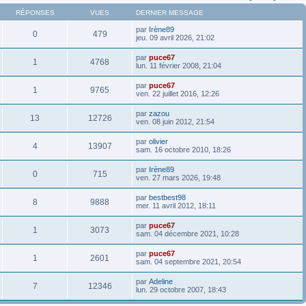
RÉPONSES
VUES
DERNIER MESSAGE
par
Irène89
0
479
jeu. 09 avril 2026, 21:02
par
puce67
1
4768
lun. 11 février 2008, 21:04
par
puce67
1
9765
ven. 22 juillet 2016, 12:26
par
zazou
13
12726
ven. 08 juin 2012, 21:54
par
olivier
4
13907
sam. 16 octobre 2010, 18:26
par
Irène89
0
715
ven. 27 mars 2026, 19:48
par
bestbest98
8
9888
mer. 11 avril 2012, 18:11
par
puce67
1
3073
sam. 04 décembre 2021, 10:28
par
puce67
1
2601
sam. 04 septembre 2021, 20:54
par
Adeline
7
12346
lun. 29 octobre 2007, 18:43