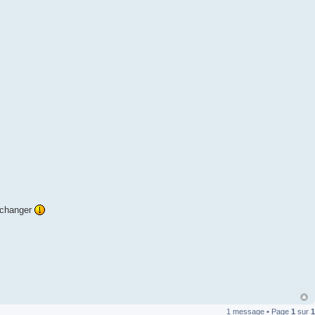
’échanger
1 message • Page
1
sur
1