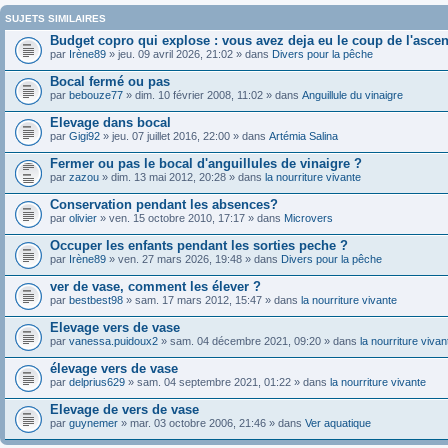
SUJETS SIMILAIRES
Budget copro qui explose : vous avez deja eu le coup de l'asce
par
Irène89
» jeu. 09 avril 2026, 21:02 » dans
Divers pour la pêche
Bocal fermé ou pas
par
bebouze77
» dim. 10 février 2008, 11:02 » dans
Anguillule du vinaigre
Elevage dans bocal
par
Gigi92
» jeu. 07 juillet 2016, 22:00 » dans
Artémia Salina
Fermer ou pas le bocal d'anguillules de vinaigre ?
par
zazou
» dim. 13 mai 2012, 20:28 » dans
la nourriture vivante
Conservation pendant les absences?
par
olivier
» ven. 15 octobre 2010, 17:17 » dans
Microvers
Occuper les enfants pendant les sorties peche ?
par
Irène89
» ven. 27 mars 2026, 19:48 » dans
Divers pour la pêche
ver de vase, comment les élever ?
par
bestbest98
» sam. 17 mars 2012, 15:47 » dans
la nourriture vivante
Elevage vers de vase
par
vanessa.puidoux2
» sam. 04 décembre 2021, 09:20 » dans
la nourriture vivan
élevage vers de vase
par
delprius629
» sam. 04 septembre 2021, 01:22 » dans
la nourriture vivante
Elevage de vers de vase
par
guynemer
» mar. 03 octobre 2006, 21:46 » dans
Ver aquatique