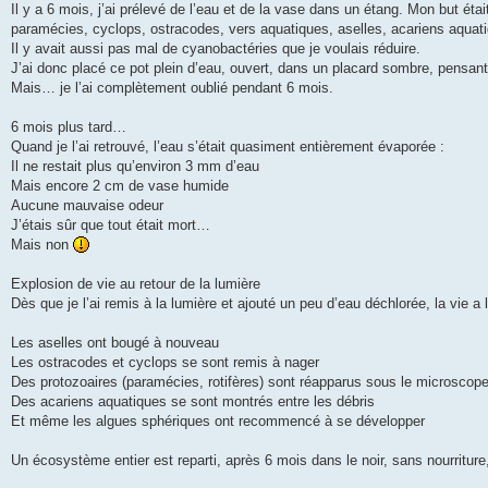
Il y a 6 mois, j’ai prélevé de l’eau et de la vase dans un étang. Mon but était
paramécies, cyclops, ostracodes, vers aquatiques, aselles, acariens aquatiq
Il y avait aussi pas mal de cyanobactéries que je voulais réduire.
J’ai donc placé ce pot plein d’eau, ouvert, dans un placard sombre, pensant 
Mais… je l’ai complètement oublié pendant 6 mois.
6 mois plus tard…
Quand je l’ai retrouvé, l’eau s’était quasiment entièrement évaporée :
Il ne restait plus qu’environ 3 mm d’eau
Mais encore 2 cm de vase humide
Aucune mauvaise odeur
J’étais sûr que tout était mort…
Mais non
Explosion de vie au retour de la lumière
Dès que je l’ai remis à la lumière et ajouté un peu d’eau déchlorée, la vie a 
Les aselles ont bougé à nouveau
Les ostracodes et cyclops se sont remis à nager
Des protozoaires (paramécies, rotifères) sont réapparus sous le microsco
Des acariens aquatiques se sont montrés entre les débris
Et même les algues sphériques ont recommencé à se développer
Un écosystème entier est reparti, après 6 mois dans le noir, sans nourriture