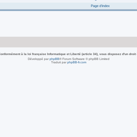
Page d’index
nformément à la loi française Informatique et Liberté (article 34), vous disposez d'un droit
Développé par
phpBB
® Forum Software © phpBB Limited
Traduit par
phpBB-fr.com