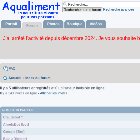
Recherche avancée
Portail
Photos
Boutique
Vidéos
Forum
FAQ
Accueil
Index du forum
Il y a 5 utilisateurs enregistrés et 0 utilisateur invisible en ligne
Il y a 143 invités en ligne •
Afficher les invités
NOM D’UTILISATEUR
Claudebot *
AhrefsBot [bot]
Google [Bot]
Baidu [Spider]