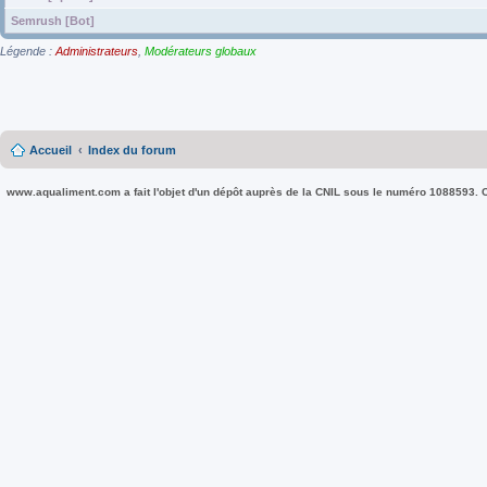
Semrush [Bot]
Légende :
Administrateurs
,
Modérateurs globaux
Accueil
Index du forum
www.aqualiment.com a fait l'objet d'un dépôt auprès de la CNIL sous le numéro 1088593. Co