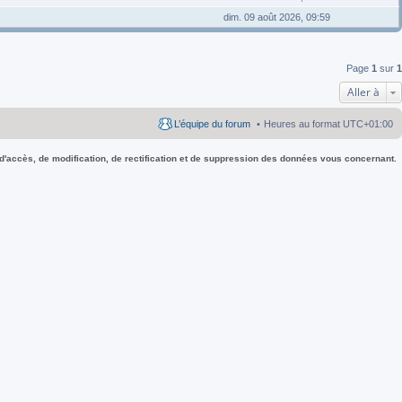
dim. 09 août 2026, 09:59
Page
1
sur
1
Aller à
L’équipe du forum
Heures au format
UTC+01:00
 d'accès, de modification, de rectification et de suppression des données vous concernant.