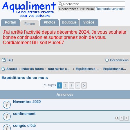
Recherche avancée
Portail
Photos
Boutique
Vidéos
Forum
FAQ
Déconnexion
Accueil
Index du forum
tout sur les commandes
Expéditions du mois
Expéditions de ce mois
Expéditions de ce mois
71 sujets
1
2
3
4
Annonces
Novembre 2020
confinement
1
2
congès d'été