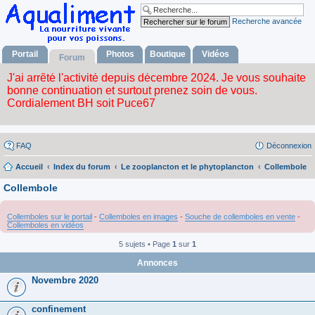
Recherche avancée
Portail
Photos
Boutique
Vidéos
Forum
FAQ
Déconnexion
Accueil
Index du forum
Le zooplancton et le phytoplancton
Collembole
Collembole
Collemboles sur le portail
-
Collemboles en images
-
Souche de collemboles en vente
-
Collemboles en vidéos
5 sujets • Page
1
sur
1
Annonces
Novembre 2020
confinement