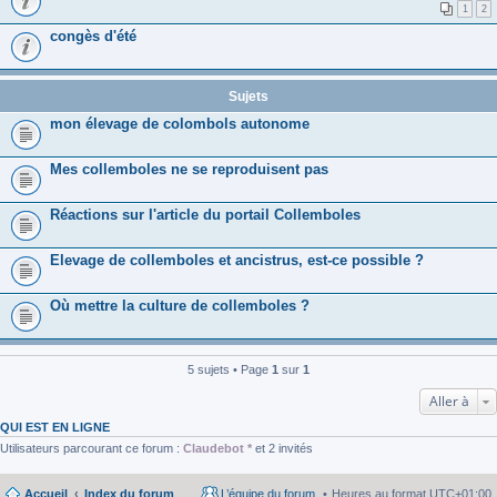
1
2
congès d'été
Sujets
mon élevage de colombols autonome
Mes collemboles ne se reproduisent pas
Réactions sur l'article du portail Collemboles
Elevage de collemboles et ancistrus, est-ce possible ?
Où mettre la culture de collemboles ?
5 sujets • Page
1
sur
1
Aller à
QUI EST EN LIGNE
Utilisateurs parcourant ce forum :
Claudebot *
et 2 invités
Accueil
Index du forum
L’équipe du forum
Heures au format
UTC+01:00