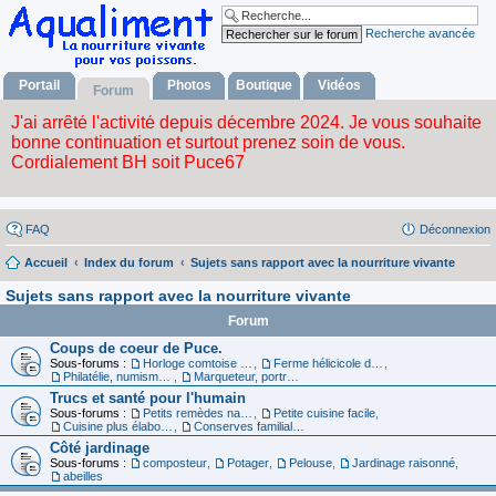
Recherche avancée
Portail
Photos
Boutique
Vidéos
Forum
FAQ
Déconnexion
Accueil
Index du forum
Sujets sans rapport avec la nourriture vivante
Sujets sans rapport avec la nourriture vivante
Forum
Coups de coeur de Puce.
Sous-forums :
Horloge comtoise dans le 39
,
Ferme hélicicole dans le 68
,
Philatélie, numismatique et carte
,
Marqueteur, portraitiste
Trucs et santé pour l'humain
Sous-forums :
Petits remèdes naturels pour se sentir en forme
,
Petite cuisine facile
,
Cuisine plus élaborée
,
Conserves familiales
Côté jardinage
Sous-forums :
composteur
,
Potager
,
Pelouse
,
Jardinage raisonné
,
abeilles