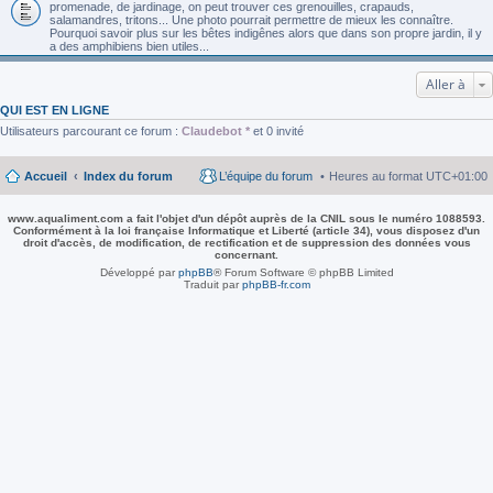
promenade, de jardinage, on peut trouver ces grenouilles, crapauds,
salamandres, tritons... Une photo pourrait permettre de mieux les connaître.
Pourquoi savoir plus sur les bêtes indigênes alors que dans son propre jardin, il y
a des amphibiens bien utiles...
Aller à
QUI EST EN LIGNE
Utilisateurs parcourant ce forum :
Claudebot *
et 0 invité
Accueil
Index du forum
L’équipe du forum
Heures au format
UTC+01:00
www.aqualiment.com a fait l'objet d'un dépôt auprès de la CNIL sous le numéro 1088593.
Conformément à la loi française Informatique et Liberté (article 34), vous disposez d'un
droit d'accès, de modification, de rectification et de suppression des données vous
concernant.
Développé par
phpBB
® Forum Software © phpBB Limited
Traduit par
phpBB-fr.com