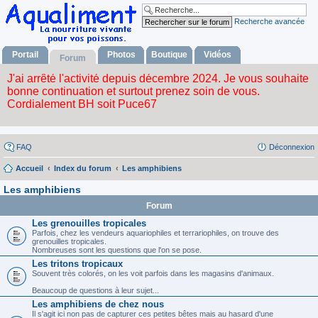
Recherche avancée
Portail
Photos
Boutique
Vidéos
Forum
FAQ
Déconnexion
Accueil
Index du forum
Les amphibiens
Les amphibiens
Forum
Les grenouilles tropicales
Parfois, chez les vendeurs aquariophiles et terrariophiles, on trouve des
grenouilles tropicales.
Nombreuses sont les questions que l'on se pose.
Les tritons tropicaux
Souvent très colorés, on les voit parfois dans les magasins d'animaux.
Beaucoup de questions à leur sujet...
Les amphibiens de chez nous
Il s'agit ici non pas de capturer ces petites bêtes mais au hasard d'une