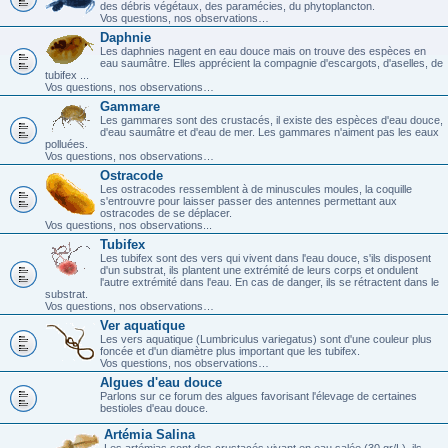
des débris végétaux, des paramécies, du phytoplancton.
Vos questions, nos observations…
Daphnie
Les daphnies nagent en eau douce mais on trouve des espèces en
eau saumâtre. Elles apprécient la compagnie d'escargots, d'aselles, de
tubifex ...
Vos questions, nos observations…
Gammare
Les gammares sont des crustacés, il existe des espèces d'eau douce,
d'eau saumâtre et d'eau de mer. Les gammares n'aiment pas les eaux
polluées.
Vos questions, nos observations…
Ostracode
Les ostracodes ressemblent à de minuscules moules, la coquille
s'entrouvre pour laisser passer des antennes permettant aux
ostracodes de se déplacer.
Vos questions, nos observations...
Tubifex
Les tubifex sont des vers qui vivent dans l'eau douce, s'ils disposent
d'un substrat, ils plantent une extrémité de leurs corps et ondulent
l'autre extrémité dans l'eau. En cas de danger, ils se rétractent dans le
substrat.
Vos questions, nos observations…
Ver aquatique
Les vers aquatique (Lumbriculus variegatus) sont d'une couleur plus
foncée et d'un diamètre plus important que les tubifex.
Vos questions, nos observations…
Algues d'eau douce
Parlons sur ce forum des algues favorisant l'élevage de certaines
bestioles d'eau douce.
Artémia Salina
Les artémias sont des crustacés vivant en eau salée (30 gr/L), ils