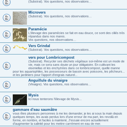
(Substrat). Vos questions, nos observations…
Microvers
(Substrat). Vos questions, nos observations…
Paramécie
L'élevage des paramécies se fait en eau douce, ce sont des ciliés très
répandus dans nos mares.
Vos questions, nos observations…
Vers Grindal
(Substrat). Vos questions, nos observations…
vers pour Lombricompost
(Substrat). Recycler ses déchets végétaux soi-même est un mode de
vie, mais ce sera sans doute un jour obligatoire. En cultivant les
eiseniellas et les enchytrées dans ce lombricompost, quelle manne
pour les aquariophiles, les possesseurs de bassin avec poissons, les pêcheurs...
et les jardiniers pour l'apport d'engrais naturel...
Anguillule du vinaigre
(Vinaigre). Vos questions, nos observations…
Mysis
Ici nous tenterons l'élevage de Mysis...
gammare d'eau saumâtre
vous êtes plusieurs personnes à me les demander, je les ai sous la main depuis
quelques temps, les avais perdus lors d'une erreur de ma part, les revoilà en
forme, en nombre, et faciles à maintenir, J'essaie encore actuellement
d'augmenter la salinité pour les mettre carrément en eau de mer.