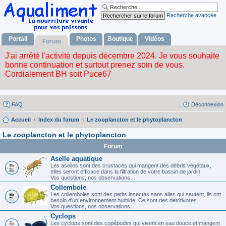
Recherche avancée
Portail
Photos
Boutique
Vidéos
Forum
FAQ
Déconnexion
Accueil
Index du forum
Le zooplancton et le phytoplancton
Le zooplancton et le phytoplancton
Forum
Aselle aquatique
Les aselles sont des crustacés qui mangent des débris végétaux,
elles seront efficace dans la filtration de votre bassin de jardin.
Vos questions, nos observations…
Collembole
Les collemboles sont des petits insectes sans ailes qui sautent, ils ont
besoin d'un environnement humide. Ce sont des détritivores.
Vos questions, nos observations…
Cyclops
Les cyclops sont des copépodes qui vivent en eau douce et mangent