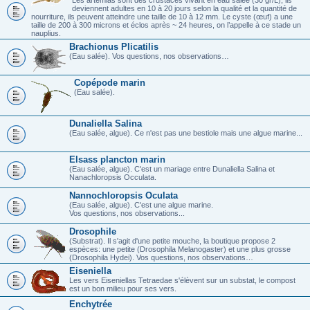
deviennent adultes en 10 à 20 jours selon la qualité et la quantité de
nourriture, ils peuvent atteindre une taille de 10 à 12 mm. Le cyste (œuf) a une
taille de 200 à 300 microns et éclos après ~ 24 heures, on l’appelle à ce stade un
nauplius.
Brachionus Plicatilis
(Eau salée). Vos questions, nos observations…
Copépode marin
(Eau salée).
Dunaliella Salina
(Eau salée, algue). Ce n'est pas une bestiole mais une algue marine...
Elsass plancton marin
(Eau salée, algue). C'est un mariage entre Dunaliella Salina et
Nanachloropsis Occulata.
Nannochloropsis Oculata
(Eau salée, algue). C'est une algue marine.
Vos questions, nos observations...
Drosophile
(Substrat). Il s'agit d'une petite mouche, la boutique propose 2
espèces: une petite (Drosophila Melanogaster) et une plus grosse
(Drosophila Hydei). Vos questions, nos observations…
Eiseniella
Les vers Eiseniellas Tetraedae s'élèvent sur un substat, le compost
est un bon milieu pour ses vers.
Enchytrée