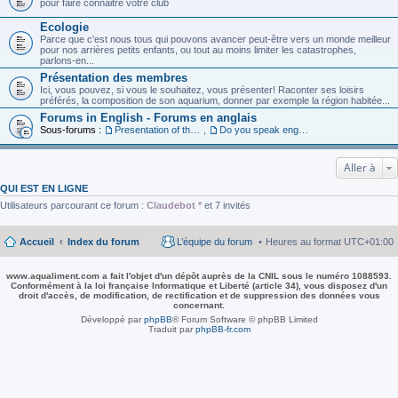
pour faire connaitre votre club
Ecologie
Parce que c'est nous tous qui pouvons avancer peut-être vers un monde meilleur
pour nos arrières petits enfants, ou tout au moins limiter les catastrophes,
parlons-en...
Présentation des membres
Ici, vous pouvez, si vous le souhaitez, vous présenter! Raconter ses loisirs
préférés, la composition de son aquarium, donner par exemple la région habitée...
Forums in English - Forums en anglais
Sous-forums :
Presentation of the members in English
,
Do you speak english ?
Aller à
QUI EST EN LIGNE
Utilisateurs parcourant ce forum :
Claudebot *
et 7 invités
Accueil
Index du forum
L’équipe du forum
Heures au format
UTC+01:00
www.aqualiment.com a fait l'objet d'un dépôt auprès de la CNIL sous le numéro 1088593.
Conformément à la loi française Informatique et Liberté (article 34), vous disposez d'un
droit d'accès, de modification, de rectification et de suppression des données vous
concernant.
Développé par
phpBB
® Forum Software © phpBB Limited
Traduit par
phpBB-fr.com