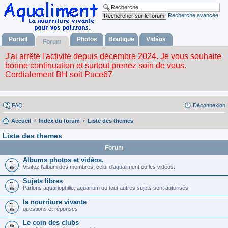
Recherche avancée
Portail
Photos
Boutique
Vidéos
Forum
FAQ
Déconnexion
Accueil
Index du forum
Liste des themes
Liste des themes
Forum
Albums photos et vidéos.
Visitez l'album des membres, celui d'aqualiment ou les vidéos.
Sujets libres
Parlons aquariophilie, aquarium ou tout autres sujets sont autorisés
la nourriture vivante
questions et réponses
Le coin des clubs