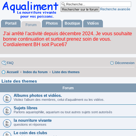
Recherche avancée
Portail
Photos
Boutique
Vidéos
Forum
FAQ
Déconnexion
Accueil
Index du forum
Liste des themes
Liste des themes
Forum
Albums photos et vidéos.
Visitez l'album des membres, celui d'aqualiment ou les vidéos.
Sujets libres
Parlons aquariophilie, aquarium ou tout autres sujets sont autorisés
la nourriture vivante
questions et réponses
Le coin des clubs