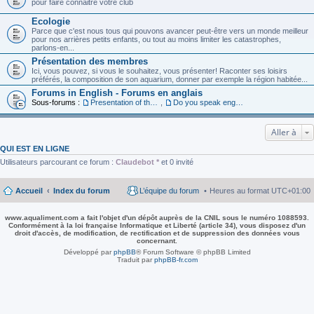
pour faire connaitre votre club
Ecologie
Parce que c'est nous tous qui pouvons avancer peut-être vers un monde meilleur
pour nos arrières petits enfants, ou tout au moins limiter les catastrophes,
parlons-en...
Présentation des membres
Ici, vous pouvez, si vous le souhaitez, vous présenter! Raconter ses loisirs
préférés, la composition de son aquarium, donner par exemple la région habitée...
Forums in English - Forums en anglais
Sous-forums :
Presentation of the members in English
,
Do you speak english ?
Aller à
QUI EST EN LIGNE
Utilisateurs parcourant ce forum :
Claudebot *
et 0 invité
Accueil
Index du forum
L’équipe du forum
Heures au format
UTC+01:00
www.aqualiment.com a fait l'objet d'un dépôt auprès de la CNIL sous le numéro 1088593.
Conformément à la loi française Informatique et Liberté (article 34), vous disposez d'un
droit d'accès, de modification, de rectification et de suppression des données vous
concernant.
Développé par
phpBB
® Forum Software © phpBB Limited
Traduit par
phpBB-fr.com