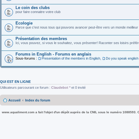
Le coin des clubs
pour faire connaitre votre club
Ecologie
Parce que c'est nous tous qui pouvons avancer peut-être vers un monde meilleur pou
Présentation des membres
Ici, vous pouvez, si vous le souhaitez, vous présenter! Raconter ses loisirs préfé
Forums in English - Forums en anglais
Sous-forums :
Presentation of the members in English
,
Do you speak english
QUI EST EN LIGNE
Utilisateurs parcourant ce forum :
Claudebot *
et 0 invité
Accueil
Index du forum
www.aqualiment.com a fait l'objet d'un dépôt auprès de la CNIL sous le numéro 1088593. Co