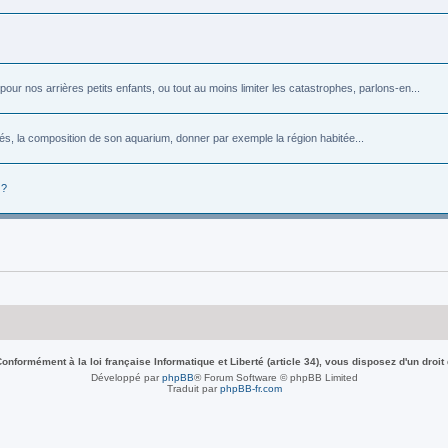
r nos arrières petits enfants, ou tout au moins limiter les catastrophes, parlons-en...
rés, la composition de son aquarium, donner par exemple la région habitée...
 ?
nformément à la loi française Informatique et Liberté (article 34), vous disposez d'un droit
Développé par
phpBB
® Forum Software © phpBB Limited
Traduit par
phpBB-fr.com