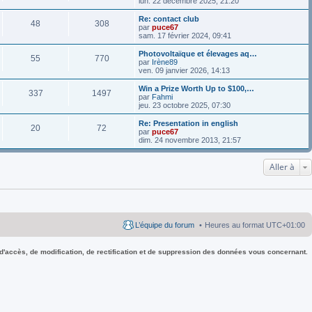
lun. 22 décembre 2025, 21:20
Re: contact club
48
308
par
puce67
sam. 17 février 2024, 09:41
Photovoltaïque et élevages aq…
55
770
par
Irène89
ven. 09 janvier 2026, 14:13
Win a Prize Worth Up to $100,…
337
1497
par
Fahmi
jeu. 23 octobre 2025, 07:30
Re: Presentation in english
20
72
par
puce67
dim. 24 novembre 2013, 21:57
Aller à
L’équipe du forum
Heures au format
UTC+01:00
 d'accès, de modification, de rectification et de suppression des données vous concernant.