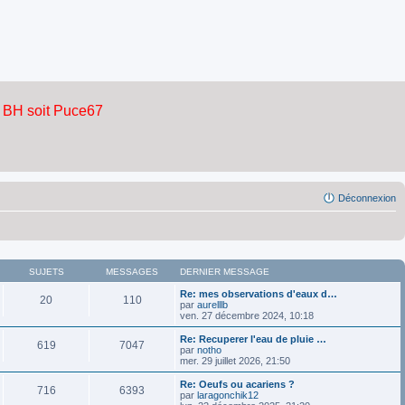
Déconnexion
SUJETS
MESSAGES
DERNIER MESSAGE
Re: mes observations d'eaux d…
20
110
par
aurelllb
ven. 27 décembre 2024, 10:18
Re: Recuperer l'eau de pluie …
619
7047
par
notho
mer. 29 juillet 2026, 21:50
Re: Oeufs ou acariens ?
716
6393
par
laragonchik12