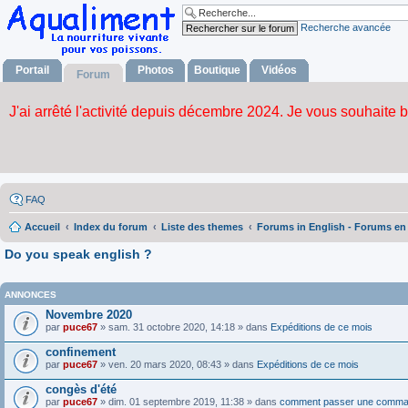
Recherche avancée
Portail
Photos
Boutique
Vidéos
Forum
FAQ
Accueil
Index du forum
Liste des themes
Forums in English - Forums en
Do you speak english ?
ANNONCES
Novembre 2020
par
puce67
» sam. 31 octobre 2020, 14:18 » dans
Expéditions de ce mois
confinement
par
puce67
» ven. 20 mars 2020, 08:43 » dans
Expéditions de ce mois
congès d'été
par
puce67
» dim. 01 septembre 2019, 11:38 » dans
comment passer une comma