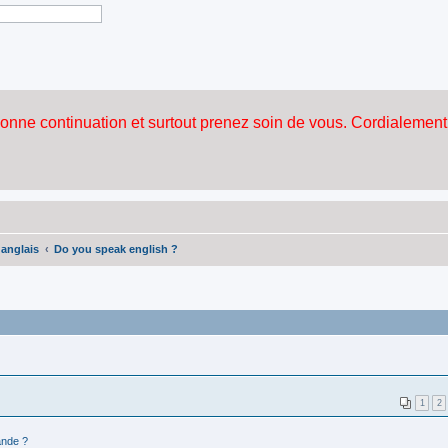
 anglais
Do you speak english ?
1
2
nde ?