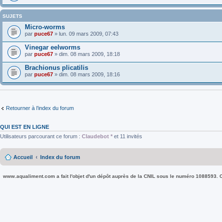
SUJETS
Micro-worms
par
puce67
» lun. 09 mars 2009, 07:43
Vinegar eelworms
par
puce67
» dim. 08 mars 2009, 18:18
Brachionus plicatilis
par
puce67
» dim. 08 mars 2009, 18:16
Retourner à l’index du forum
QUI EST EN LIGNE
Utilisateurs parcourant ce forum :
Claudebot *
et 11 invités
Accueil
Index du forum
www.aqualiment.com a fait l'objet d'un dépôt auprès de la CNIL sous le numéro 1088593. Co