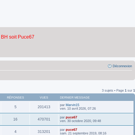
Déconnexion
3 sujets • Page
1
sur
1
RÉPONSES
VUES
DERNIER MESSAGE
par
Marvin15
5
201413
ven. 10 avril 2026, 07:26
par
puce67
16
470701
ven. 30 octobre 2020, 09:48
par
puce67
4
313201
sam. 21 septembre 2019, 08:16