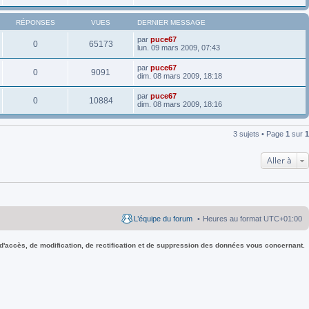
RÉPONSES
VUES
DERNIER MESSAGE
par
puce67
0
65173
lun. 09 mars 2009, 07:43
par
puce67
0
9091
dim. 08 mars 2009, 18:18
par
puce67
0
10884
dim. 08 mars 2009, 18:16
3 sujets • Page
1
sur
1
Aller à
L’équipe du forum
Heures au format
UTC+01:00
 d'accès, de modification, de rectification et de suppression des données vous concernant.