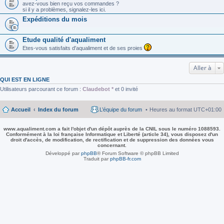
avez-vous bien reçu vos commandes ?
si il y a problèmes, signalez-les ici.
Expéditions du mois
Etude qualité d'aqualiment
Etes-vous satisfaits d'aqualiment et de ses proies
Aller à
QUI EST EN LIGNE
Utilisateurs parcourant ce forum :
Claudebot *
et 0 invité
Accueil
Index du forum
L’équipe du forum
Heures au format
UTC+01:00
www.aqualiment.com a fait l'objet d'un dépôt auprès de la CNIL sous le numéro 1088593.
Conformément à la loi française Informatique et Liberté (article 34), vous disposez d'un
droit d'accès, de modification, de rectification et de suppression des données vous
concernant.
Développé par
phpBB
® Forum Software © phpBB Limited
Traduit par
phpBB-fr.com