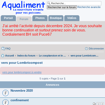
Recherche avancée
Portail
Photos
Boutique
Vidéos
Forum
FAQ
Déconnexion
Accueil
Index du forum
Le zooplancton et le phytoplancton
vers pour Lombricompost
vers pour Lombricompost
vers pour lombricompost à vendre
5 sujets • Page
1
sur
1
Annonces
Novembre 2020
confinement
1
2