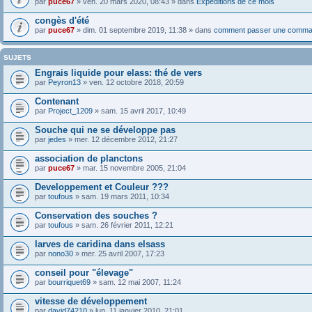
par
puce67
» ven. 20 mars 2020, 08:43 » dans
Expéditions de ce mois
congès d'été
par
puce67
» dim. 01 septembre 2019, 11:38 » dans
comment passer une comma
SUJETS
Engrais liquide pour elass: thé de vers
par
Peyron13
» ven. 12 octobre 2018, 20:59
Contenant
par
Project_1209
» sam. 15 avril 2017, 10:49
Souche qui ne se développe pas
par
jedes
» mer. 12 décembre 2012, 21:27
association de planctons
par
puce67
» mar. 15 novembre 2005, 21:04
Developpement et Couleur ???
par
toufous
» sam. 19 mars 2011, 10:34
Conservation des souches ?
par
toufous
» sam. 26 février 2011, 12:21
larves de caridina dans elsass
par
nono30
» mer. 25 avril 2007, 17:23
conseil pour "élevage"
par
bourriquet69
» sam. 12 mai 2007, 11:24
vitesse de développement
par
david74210
» lun. 11 janvier 2010, 21:01