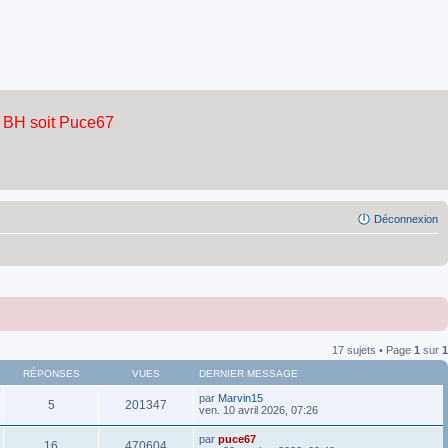
Déconnexion
17 sujets • Page
1
sur
1
RÉPONSES
VUES
DERNIER MESSAGE
par
Marvin15
5
201347
ven. 10 avril 2026, 07:26
par
puce67
16
470604