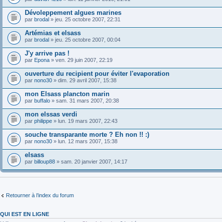
Dévoleppement algues marines
par
brodal
» jeu. 25 octobre 2007, 22:31
Artémias et elsass
par
brodal
» jeu. 25 octobre 2007, 00:04
J'y arrive pas !
par
Epona
» ven. 29 juin 2007, 22:19
ouverture du recipient pour éviter l'evaporation
par
nono30
» dim. 29 avril 2007, 15:38
mon Elsass plancton marin
par
buffalo
» sam. 31 mars 2007, 20:38
mon elssas verdi
par
philippe
» lun. 19 mars 2007, 22:43
souche transparante morte ? Eh non !! :)
par
nono30
» lun. 12 mars 2007, 15:38
elsass
par
billoup88
» sam. 20 janvier 2007, 14:17
Retourner à l’index du forum
QUI EST EN LIGNE