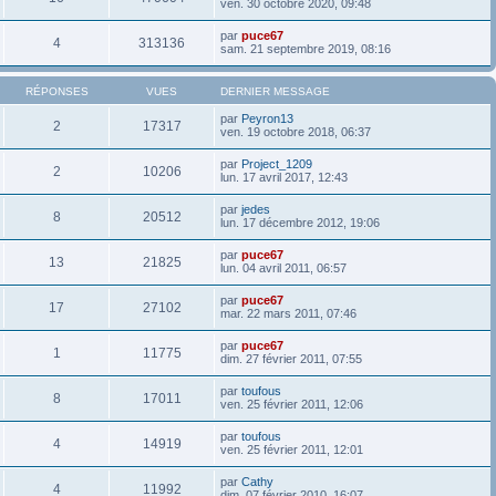
ven. 30 octobre 2020, 09:48
par
puce67
4
313136
sam. 21 septembre 2019, 08:16
RÉPONSES
VUES
DERNIER MESSAGE
par
Peyron13
2
17317
ven. 19 octobre 2018, 06:37
par
Project_1209
2
10206
lun. 17 avril 2017, 12:43
par
jedes
8
20512
lun. 17 décembre 2012, 19:06
par
puce67
13
21825
lun. 04 avril 2011, 06:57
par
puce67
17
27102
mar. 22 mars 2011, 07:46
par
puce67
1
11775
dim. 27 février 2011, 07:55
par
toufous
8
17011
ven. 25 février 2011, 12:06
par
toufous
4
14919
ven. 25 février 2011, 12:01
par
Cathy
4
11992
dim. 07 février 2010, 16:07