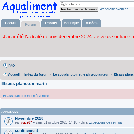
Recherche avancée
Portail
Photos
Boutique
Vidéos
Forum
FAQ
Accueil
Index du forum
Le zooplancton et le phytoplancton
Elsass planc
Elsass plancton marin
Elsass plancton marin à vendre
ANNONCES
Novembre 2020
par
puce67
» sam. 31 octobre 2020, 14:18 » dans
Expéditions de ce mois
confinement