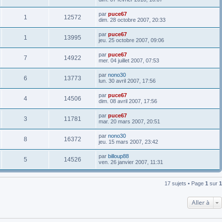
par
puce67
1
12572
dim. 28 octobre 2007, 20:33
par
puce67
1
13995
jeu. 25 octobre 2007, 09:06
par
puce67
7
14922
mer. 04 juillet 2007, 07:53
par
nono30
6
13773
lun. 30 avril 2007, 17:56
par
puce67
4
14506
dim. 08 avril 2007, 17:56
par
puce67
3
11781
mar. 20 mars 2007, 20:51
par
nono30
8
16372
jeu. 15 mars 2007, 23:42
par
billoup88
5
14526
ven. 26 janvier 2007, 11:31
17 sujets • Page
1
sur
1
Aller à