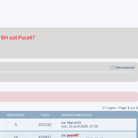
Déconnexion
17 sujets • Page
1
sur
1
RÉPONSES
VUES
DERNIER MESSAGE
par
Marvin15
5
201532
ven. 10 avril 2026, 07:26
par
puce67
16
470937