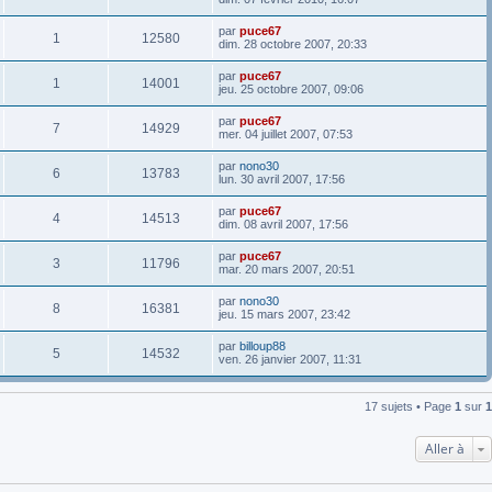
par
puce67
1
12580
dim. 28 octobre 2007, 20:33
par
puce67
1
14001
jeu. 25 octobre 2007, 09:06
par
puce67
7
14929
mer. 04 juillet 2007, 07:53
par
nono30
6
13783
lun. 30 avril 2007, 17:56
par
puce67
4
14513
dim. 08 avril 2007, 17:56
par
puce67
3
11796
mar. 20 mars 2007, 20:51
par
nono30
8
16381
jeu. 15 mars 2007, 23:42
par
billoup88
5
14532
ven. 26 janvier 2007, 11:31
17 sujets • Page
1
sur
1
Aller à