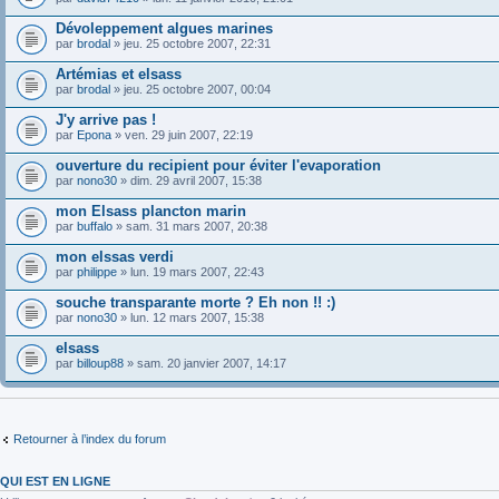
Dévoleppement algues marines
par
brodal
» jeu. 25 octobre 2007, 22:31
Artémias et elsass
par
brodal
» jeu. 25 octobre 2007, 00:04
J'y arrive pas !
par
Epona
» ven. 29 juin 2007, 22:19
ouverture du recipient pour éviter l'evaporation
par
nono30
» dim. 29 avril 2007, 15:38
mon Elsass plancton marin
par
buffalo
» sam. 31 mars 2007, 20:38
mon elssas verdi
par
philippe
» lun. 19 mars 2007, 22:43
souche transparante morte ? Eh non !! :)
par
nono30
» lun. 12 mars 2007, 15:38
elsass
par
billoup88
» sam. 20 janvier 2007, 14:17
Retourner à l’index du forum
QUI EST EN LIGNE