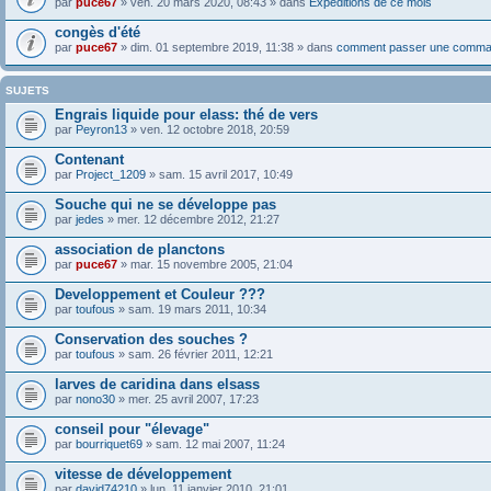
par
puce67
» ven. 20 mars 2020, 08:43 » dans
Expéditions de ce mois
congès d'été
par
puce67
» dim. 01 septembre 2019, 11:38 » dans
comment passer une comma
SUJETS
Engrais liquide pour elass: thé de vers
par
Peyron13
» ven. 12 octobre 2018, 20:59
Contenant
par
Project_1209
» sam. 15 avril 2017, 10:49
Souche qui ne se développe pas
par
jedes
» mer. 12 décembre 2012, 21:27
association de planctons
par
puce67
» mar. 15 novembre 2005, 21:04
Developpement et Couleur ???
par
toufous
» sam. 19 mars 2011, 10:34
Conservation des souches ?
par
toufous
» sam. 26 février 2011, 12:21
larves de caridina dans elsass
par
nono30
» mer. 25 avril 2007, 17:23
conseil pour "élevage"
par
bourriquet69
» sam. 12 mai 2007, 11:24
vitesse de développement
par
david74210
» lun. 11 janvier 2010, 21:01