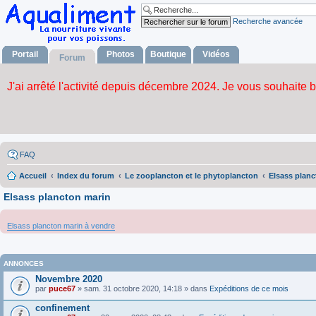
Recherche avancée
Portail
Photos
Boutique
Vidéos
Forum
FAQ
Accueil
Index du forum
Le zooplancton et le phytoplancton
Elsass planc
Elsass plancton marin
Elsass plancton marin à vendre
ANNONCES
Novembre 2020
par
puce67
» sam. 31 octobre 2020, 14:18 » dans
Expéditions de ce mois
confinement