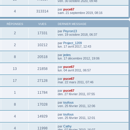
ven. 30 octobre 2020, 09:48
par
puce67
4
313314
sam. 21 septembre 2019, 08:16
RÉPONSES
VUES
DERNIER MESSAGE
par
Peyron13
2
17331
ven. 19 octobre 2018, 06:37
par
Project_1209
2
10212
lun. 17 avril 2017, 12:43
par
jedes
8
20518
lun. 17 décembre 2012, 19:06
par
puce67
13
21858
lun. 04 avril 2011, 06:57
par
puce67
17
27128
mar. 22 mars 2011, 07:46
par
puce67
1
11784
dim. 27 février 2011, 07:55
par
toufous
8
17028
ven. 25 février 2011, 12:06
par
toufous
4
14929
ven. 25 février 2011, 12:01
par
Cathy
4
11998
dim. 07 février 2010, 16:07