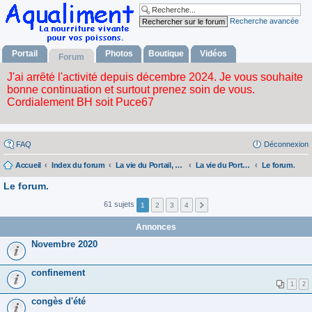
Recherche avancée
Portail
Photos
Boutique
Vidéos
Forum
FAQ
Déconnexion
Accueil
Index du forum
La vie du Portail, du forum, de l'album photos, la boutique et des videos.
La vie du Portail, du Forum, de l'album Fhotos, la Boutique et des Videos.
Le forum.
Le forum.
61 sujets
1
2
3
4
Annonces
Novembre 2020
confinement
1
2
congès d'été