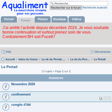
Recherche avancée
Portail
Photos
Boutique
Vidéos
Forum
FAQ
Déconnexion
Accueil
Index du forum
La vie du Portail, du forum, de l'album photos, la boutique et des videos.
La vie du Portail, du Forum, de l'album Fhotos, la Boutique et des Videos.
Le Portail
Le Portail
13 sujets • Page
1
sur
1
Annonces
Novembre 2020
confinement
1
2
congès d'été