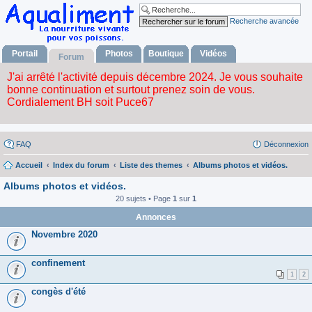
Recherche avancée
Portail
Photos
Boutique
Vidéos
Forum
FAQ
Déconnexion
Accueil
Index du forum
Liste des themes
Albums photos et vidéos.
Albums photos et vidéos.
20 sujets • Page
1
sur
1
Annonces
Novembre 2020
confinement
1
2
congès d'été