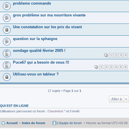
probleme commande
gros problème sur ma nourriture vivante
Une constatation sur les prix du vivant
question sur la sphaigne
sondage qualité février 2005 !
1
2
3
4
Puce67 qui a besoin de vous !!!
1
2
3
4
5
6
Utilisez-vous un tableur ?
17 sujets • Page
1
sur
1
Aller à
QUI EST EN LIGNE
Utilisateurs parcourant ce forum :
Claudebot *
et 0 invité
Accueil
Index du forum
L’équipe du forum
Heures au format
UTC+01:00