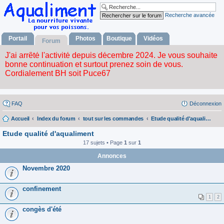
Recherche avancée
Portail
Photos
Boutique
Vidéos
Forum
FAQ
Déconnexion
Accueil
Index du forum
tout sur les commandes
Etude qualité d'aqualiment
Etude qualité d'aqualiment
17 sujets • Page
1
sur
1
Annonces
Novembre 2020
confinement
1
2
congès d'été