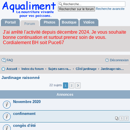
Recherche avancée
Portail
Photos
Boutique
Vidéos
Forum
FAQ
Déconnexion
Accueil
Index du forum
Sujets sans rapport avec la nourriture vivante
Côté jardinage
Jardinage raisonné
Jardinage raisonné
22 sujets
1
2
Annonces
Novembre 2020
confinement
1
2
congès d'été