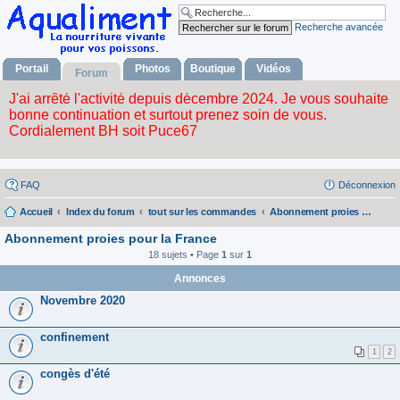
Recherche avancée
Portail
Photos
Boutique
Vidéos
Forum
FAQ
Déconnexion
Accueil
Index du forum
tout sur les commandes
Abonnement proies pour la France
Abonnement proies pour la France
18 sujets • Page
1
sur
1
Annonces
Novembre 2020
confinement
1
2
congès d'été