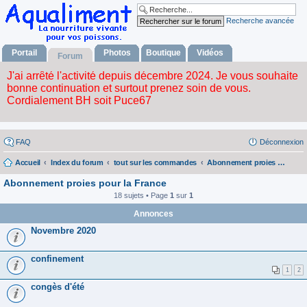
Recherche avancée
Portail
Photos
Boutique
Vidéos
Forum
FAQ
Déconnexion
Accueil
Index du forum
tout sur les commandes
Abonnement proies pour la France
Abonnement proies pour la France
18 sujets • Page
1
sur
1
Annonces
Novembre 2020
confinement
1
2
congès d'été