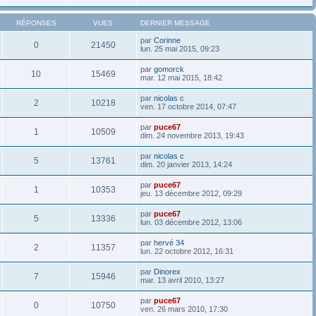
RÉPONSES
VUES
DERNIER MESSAGE
par
Corinne
0
21450
lun. 25 mai 2015, 09:23
par
gomorck
10
15469
mar. 12 mai 2015, 18:42
par
nicolas c
2
10218
ven. 17 octobre 2014, 07:47
par
puce67
1
10509
dim. 24 novembre 2013, 19:43
par
nicolas c
5
13761
dim. 20 janvier 2013, 14:24
par
puce67
1
10353
jeu. 13 décembre 2012, 09:29
par
puce67
5
13336
lun. 03 décembre 2012, 13:06
par
hervé 34
2
11357
lun. 22 octobre 2012, 16:31
par
Dinorex
7
15946
mar. 13 avril 2010, 13:27
par
puce67
0
10750
ven. 26 mars 2010, 17:30