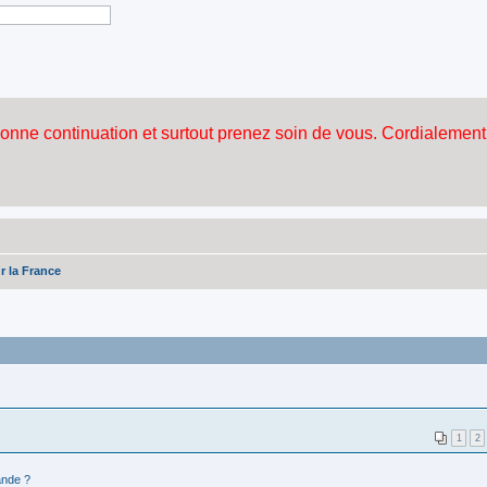
 la France
1
2
nde ?