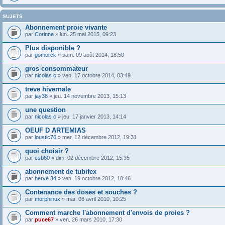
SUJETS
Abonnement proie vivante
par
Corinne
» lun. 25 mai 2015, 09:23
Plus disponible ?
par
gomorck
» sam. 09 août 2014, 18:50
gros consommateur
par
nicolas c
» ven. 17 octobre 2014, 03:49
treve hivernale
par
jay38
» jeu. 14 novembre 2013, 15:13
une question
par
nicolas c
» jeu. 17 janvier 2013, 14:14
OEUF D ARTEMIAS
par
loustic76
» mer. 12 décembre 2012, 19:31
quoi choisir ?
par
csb60
» dim. 02 décembre 2012, 15:35
abonnement de tubifex
par
hervé 34
» ven. 19 octobre 2012, 10:46
Contenance des doses et souches ?
par
morphinux
» mar. 06 avril 2010, 10:25
Comment marche l'abonnement d'envois de proies ?
par
puce67
» ven. 26 mars 2010, 17:30