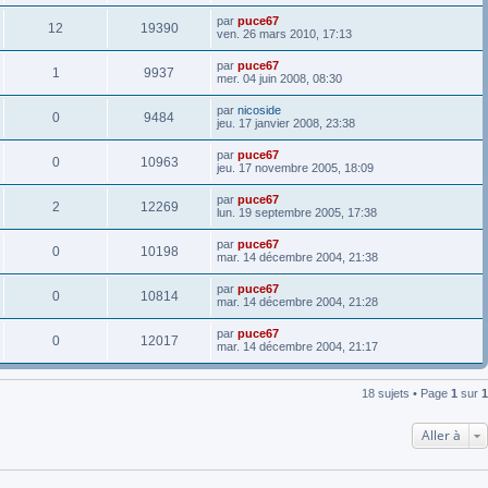
par
puce67
12
19390
ven. 26 mars 2010, 17:13
par
puce67
1
9937
mer. 04 juin 2008, 08:30
par
nicoside
0
9484
jeu. 17 janvier 2008, 23:38
par
puce67
0
10963
jeu. 17 novembre 2005, 18:09
par
puce67
2
12269
lun. 19 septembre 2005, 17:38
par
puce67
0
10198
mar. 14 décembre 2004, 21:38
par
puce67
0
10814
mar. 14 décembre 2004, 21:28
par
puce67
0
12017
mar. 14 décembre 2004, 21:17
18 sujets • Page
1
sur
1
Aller à