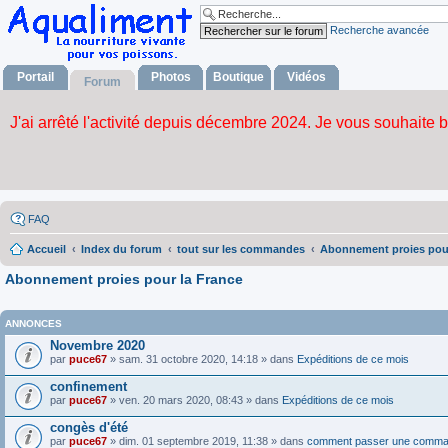
Recherche avancée
Portail
Photos
Boutique
Vidéos
Forum
FAQ
Accueil
Index du forum
tout sur les commandes
Abonnement proies pour
Abonnement proies pour la France
ANNONCES
Novembre 2020
par
puce67
» sam. 31 octobre 2020, 14:18 » dans
Expéditions de ce mois
confinement
par
puce67
» ven. 20 mars 2020, 08:43 » dans
Expéditions de ce mois
congès d'été
par
puce67
» dim. 01 septembre 2019, 11:38 » dans
comment passer une comma