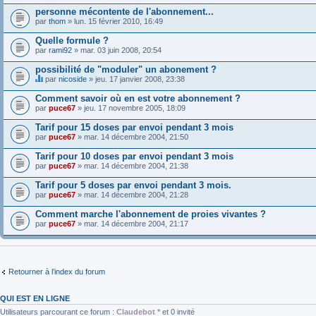
personne mécontente de l'abonnement...
par
thom
» lun. 15 février 2010, 16:49
Quelle formule ?
par
rami92
» mar. 03 juin 2008, 20:54
possibilité de "moduler" un abonement ?
par
nicoside
» jeu. 17 janvier 2008, 23:38
C
e
Comment savoir où en est votre abonnement ?
s
par
puce67
» jeu. 17 novembre 2005, 18:09
u
j
Tarif pour 15 doses par envoi pendant 3 mois
e
par
t
puce67
» mar. 14 décembre 2004, 21:50
a
u
Tarif pour 10 doses par envoi pendant 3 mois
n
par
puce67
» mar. 14 décembre 2004, 21:38
s
o
Tarif pour 5 doses par envoi pendant 3 mois.
n
par
puce67
» mar. 14 décembre 2004, 21:28
d
a
Comment marche l'abonnement de proies vivantes ?
g
e
par
puce67
» mar. 14 décembre 2004, 21:17
.
Retourner à l’index du forum
QUI EST EN LIGNE
Utilisateurs parcourant ce forum :
Claudebot *
et 0 invité