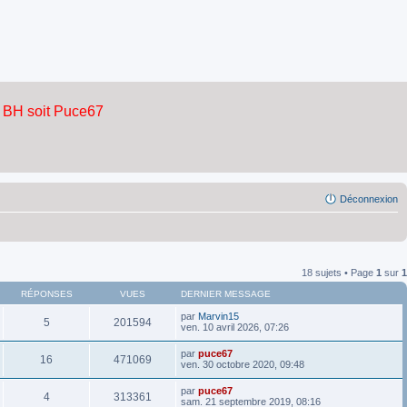
Déconnexion
18 sujets • Page
1
sur
1
RÉPONSES
VUES
DERNIER MESSAGE
par
Marvin15
5
201594
ven. 10 avril 2026, 07:26
par
puce67
16
471069
ven. 30 octobre 2020, 09:48
par
puce67
4
313361
sam. 21 septembre 2019, 08:16