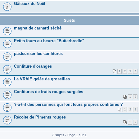
Gâteaux de Noël
Sujets
magret de carnard séché
Petits fours au beurre "Butterbredle"
pasteuriser les confitures
Confiture d'oranges
1
2
3
4
La VRAIE gelée de groseilles
Confitures de fruits rouges surgelés
1
2
Y-a-t-il des personnes qui font leurs propres confitures ?
1
2
3
Récolte de Piments rouges
1
2
8 sujets • Page
1
sur
1