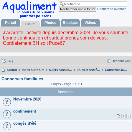
Recherche avancée
Portail
Photos
Boutique
Vidéos
Forum
FAQ
Déconnexion
Accueil
Index du forum
Sujets sans rapport avec la nourriture vivante
Trucs et santé pour l'humain
Conserves familiales
Conserves familiales
8 sujets • Page
1
sur
1
Annonces
Novembre 2020
confinement
1
2
congès d'été