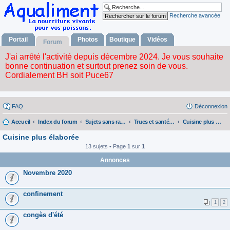
Recherche avancée
Portail
Photos
Boutique
Vidéos
Forum
FAQ
Déconnexion
Accueil
Index du forum
Sujets sans rapport avec la nourriture vivante
Trucs et santé pour l'humain
Cuisine plus élaborée
Cuisine plus élaborée
13 sujets • Page
1
sur
1
Annonces
Novembre 2020
confinement
1
2
congès d'été