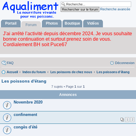
Recherche avancée
Portail
Photos
Boutique
Vidéos
Forum
FAQ
Déconnexion
Accueil
Index du forum
Les poissons de chez nous
Les poissons d'étang
Les poissons d'étang
7 sujets • Page
1
sur
1
Annonces
Novembre 2020
confinement
1
2
congès d'été