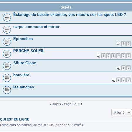
Sujets
Éclairage de bassin extérieur, vos retours sur les spots LED ?
carpe commune et miroir
Epinoches
1
2
PERCHE SOLEIL
1
2
3
4
5
6
Silure Glane
1
2
bouviére
1
2
3
les tanches
7 sujets • Page
1
sur
1
Aller à
QUI EST EN LIGNE
Utilisateurs parcourant ce forum :
Claudebot *
et 2 invités